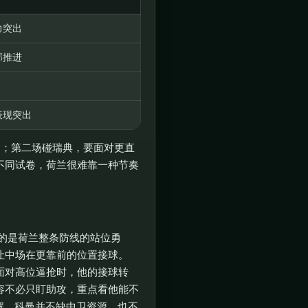
力突出
部推进
表现突出
合；第二场碰瑞典，要面对更直
不同试卷，荷兰很难靠一种节奏
的是荷兰整条防线的站位勇
让中场在更靠前的位置接球。
面对高位逼抢时，他的接球转
容不必只盯助攻，重点看他能不
理解。科曼并不缺中卫资源，也不