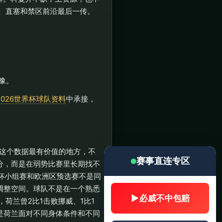
、直塞和禁区前沿最后一传。
豫。
2026世界杯球队资料
中承接，
。这个数据最有价值的地方，不
赛事直连专区
分，而是在弱势比赛里长期找不
界杯小组赛和欧洲区预选赛不是同
调整空间。球队不是在一个熟悉
▶
必威不中包赔
荷兰曾2比1击败挪威、1比1
是荷兰面对不同身体条件和不同