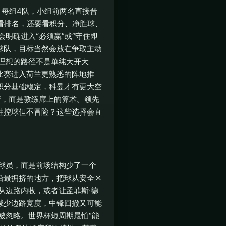
，每组4队，小组前两名直接晋
只看排名，还要看积分、净胜球、
明确进入“必须赢”或“守住即
球队，目标当然会放在争取主动
理想的路径不是单纯大开大
比赛进入荷兰更熟悉的阵地推
积分基础稳定，科曼才有更大空
普，而是教练席上的算术。领先
性控球但不冒险？这些选择会直
球员，而是前场结构少了一个
沿最拥挤的地方，把球从安全区
从边路内收，或者让孟菲斯·德
减少边路宽度，中锋回撤又可能
被忽略。世界杯短周期最怕“能