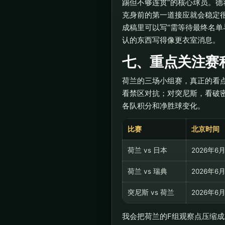
踢但不够连贯”的核心球员。
克身前的第一道接应就会稳定
成稿里可以写“需等待最终名
认的东西写得像更衣室消息。
七、重点关注赛
荷兰的三场小组赛，真正的看
看禁区对抗；对突尼斯，看破
各队积分和净胜球变化。
比赛
北京时间
荷兰 vs 日本
2026年6月
荷兰 vs 瑞典
2026年6月
突尼斯 vs 荷兰
2026年6月
我会把荷兰的F组观察点压缩