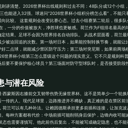
则讲清楚。2026世界杯出线规则和过去不同：48队分成12个小组
三也能进入32强。球迷问“2026世界杯小组积分榜怎么看”，不能
向比较。 这套规则会改变比赛心态。过去小组赛第二轮后，很多队会
存在，一分的价值被放大，净胜球也更敏感。荷兰作为F组排名最高的
确定结果。足球不会因为世界排名自动排队。 从战术层面看，荷兰最
减少被迫回追的次数。第一场对日本，如果能控制转换节奏，就能让
护好二点球，就能减少禁区防守压力；第三场对突尼斯，如果前两场
026世界杯小组第三怎么晋级这个问题的现实意义。它不只是规则科
场后要不要保护核心球员？第三场面对防守型球队时，是否接受阶段
患与潜在风险
维·西蒙斯因右膝前交叉韧带伤势无缘世界杯。这不是简单少一个轮换
后一传的人。现代足球里，边路推进并不稀缺，真正难的是在禁区前
，荷兰可以有几种补法。让赖因德斯承担更多前插和连接，让加克波
接。每种方案都有代价：中场前插可能削弱身后保护，边锋内收可能
的状态也需要谨慎写。他此前伤后复出，不能被写成确定隐患，也不能