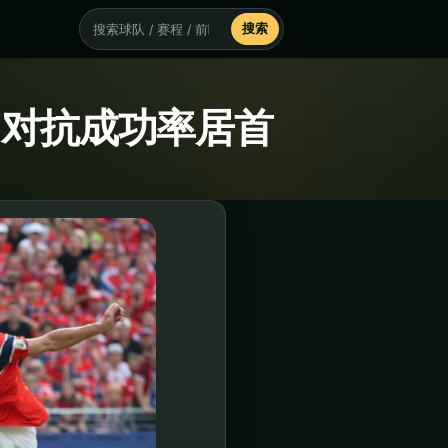
搜索
搜索
中对抗成功率居首