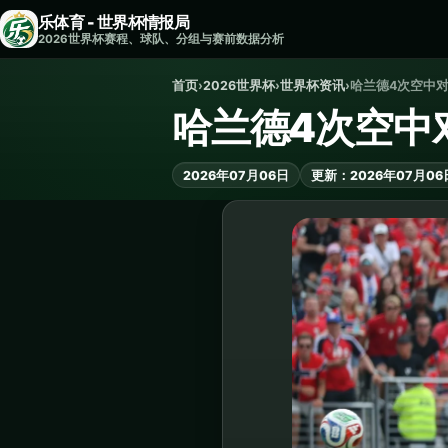
乐体育 - 世界杯情报局
2026世界杯赛程、球队、分组与赛前数据分析
首页
›
2026世界杯
›
世界杯资讯
›
哈兰德4次空中
哈兰德4次空中
2026年07月06日
更新：2026年07月06