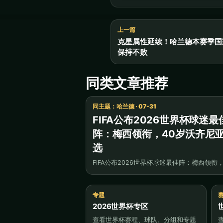
上一篇
克星属性延续！哈兰德本赛季国
保持不败
同类文章推荐
同主题：哈兰德 · 07-31
FIFA公布2026世界杯球迷最
阵：梅西领衔，40岁沃齐尼
选
FIFA公布2026世界杯球迷最佳阵：梅西领衔
专题
2026世界杯专区
查看世界杯赛程、球队、分组和专题