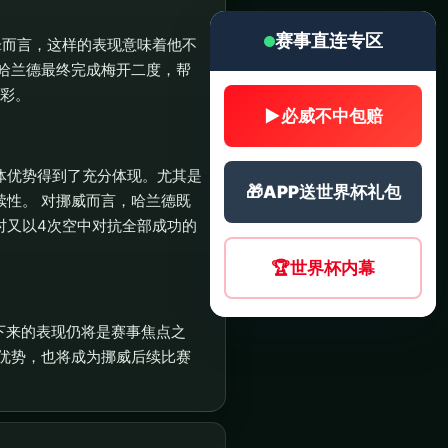
赛事直连专区
锋而言，这样的表现意味着他不
哈兰德最终完成梅开二度，帮
色彩。
▶
必威不中包赔
体优势得到了充分体现。尤其是
🎁
APP送世界杯礼包
性。 对挪威而言，哈兰德既
时又以4次空中对抗全部成功的
🏆
世界杯内幕
下来的表现仍将是赛事焦点之
优势，也将成为挪威后续比赛