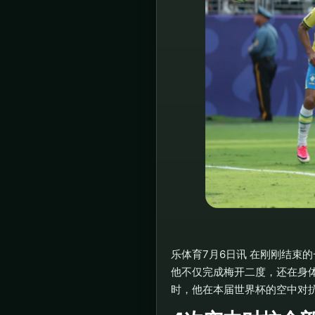
乐体育7月6日讯 在刚刚结束
他不仅完成梅开二度，还在身
时，他在本届世界杯的空中对