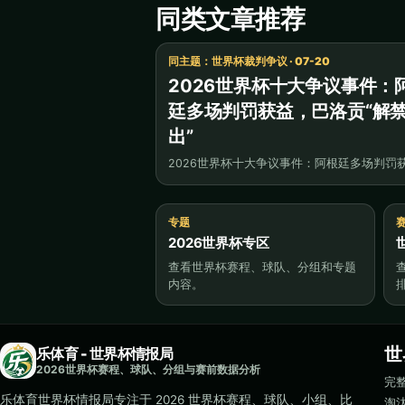
同类文章推荐
同主题：世界杯裁判争议 · 07-20
2026世界杯十大争议事件：
廷多场判罚获益，巴洛贡“解
出”
2026世界杯十大争议事件：阿根廷多场判罚
专题
2026世界杯专区
查看世界杯赛程、球队、分组和专题
内容。
世
乐体育 - 世界杯情报局
2026世界杯赛程、球队、分组与赛前数据分析
完
乐体育世界杯情报局专注于 2026 世界杯赛程、球队、小组、比
淘