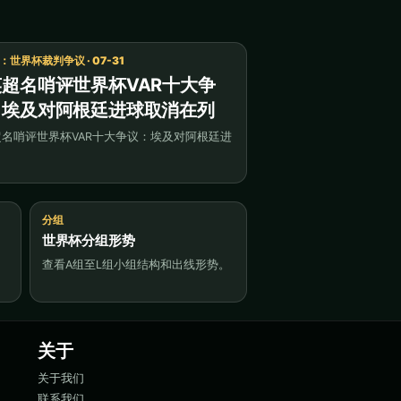
世界杯裁判争议 · 07-31
超名哨评世界杯VAR十大争
：埃及对阿根廷进球取消在列
名哨评世界杯VAR十大争议：埃及对阿根廷进
分组
世界杯分组形势
查看A组至L组小组结构和出线形势。
关于
关于我们
联系我们