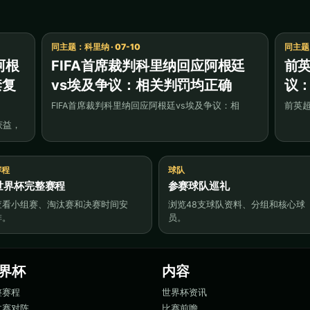
同主题：科里纳 · 07-10
同主题：
阿根
FIFA首席裁判科里纳回应阿根廷
前英
禁复
vs埃及争议：相关判罚均正确
议
FIFA首席裁判科里纳回应阿根廷vs埃及争议：相
前英超
获益，
赛程
球队
世界杯完整赛程
参赛球队巡礼
查看小组赛、淘汰赛和决赛时间安
浏览48支球队资料、分组和核心球
排。
员。
界杯
内容
整赛程
世界杯资讯
汰赛对阵
比赛前瞻