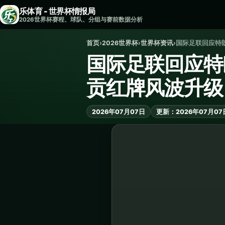
乐体育 - 世界杯情报局
2026世界杯赛程、球队、分组与赛前数据分析
首页
›
2026世界杯
›
世界杯资讯
›
国际足联回应特
国际足联回应特
贡红牌风波升级
2026年07月07日
更新：2026年07月07