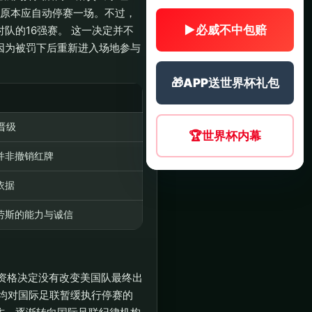
贡原本应自动停赛一场。不过，
▶
必威不中包赔
队的16强赛。 这一决定并不
因为被罚下后重新进入场地参与
🎁
APP送世界杯礼包
晋级
🏆
世界杯内幕
并非撤销红牌
依据
劳斯的能力与诚信
一资格决定没有改变美国队最终出
均对国际足联暂缓执行停赛的