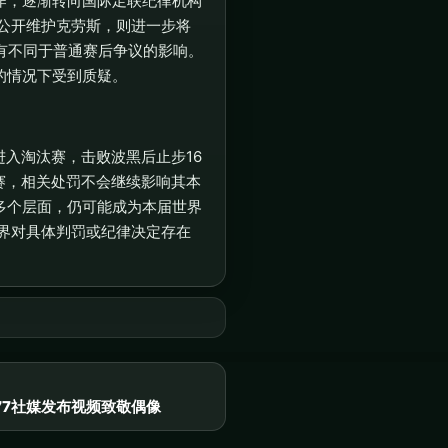
作，逐渐转向国际足联纪律机构
公开维护克劳斯，则进一步将
有不同于普通赛后争议的影响。
的情况下受到质疑。
进入淘汰赛，击败波黑后止步16
赛，相关处罚不会继续影响其本
多个层面，仍可能成为本届世界
界对具体判罚或纪律决定存在
77社媒发布视频致敬偶像