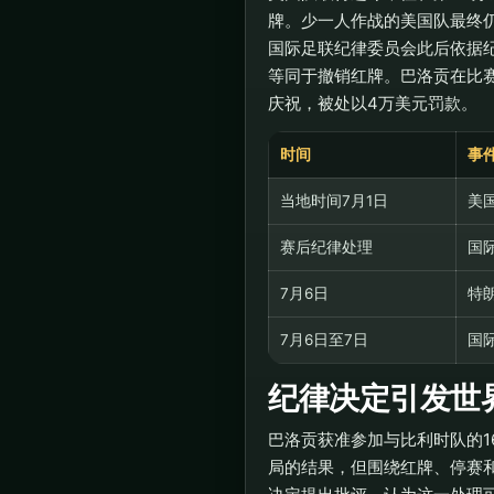
牌。少一人作战的美国队最终仍
国际足联纪律委员会此后依据纪
等同于撤销红牌。巴洛贡在比
庆祝，被处以4万美元罚款。
时间
事
当地时间7月1日
美
赛后纪律处理
国
7月6日
特
7月6日至7日
国
纪律决定引发世
巴洛贡获准参加与比利时队的1
局的结果，但围绕红牌、停赛