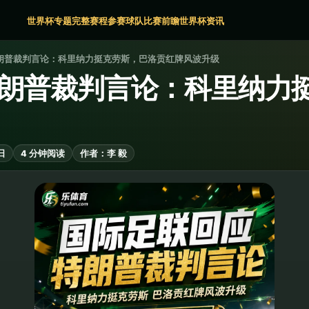
世界杯专题
完整赛程
参赛球队
比赛前瞻
世界杯资讯
朗普裁判言论：科里纳力挺克劳斯，巴洛贡红牌风波升级
朗普裁判言论：科里纳力
日
4 分钟阅读
作者：李 毅