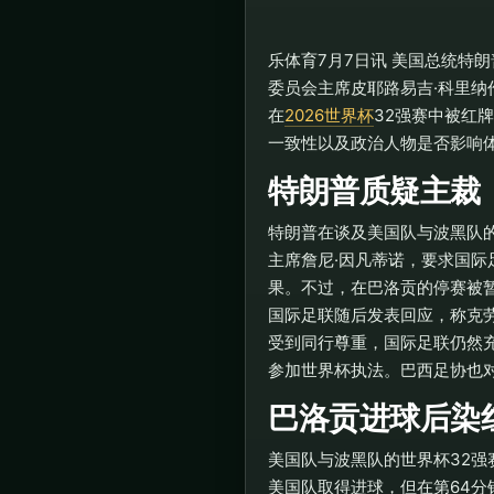
乐体育7月7日讯 美国总统特
委员会主席皮耶路易吉·科里纳
在
2026世界杯
32强赛中被红
一致性以及政治人物是否影响
特朗普质疑主裁
特朗普在谈及美国队与波黑队
主席詹尼·因凡蒂诺，要求国际
果。不过，在巴洛贡的停赛被
国际足联随后发表回应，称克
受到同行尊重，国际足联仍然充
参加世界杯执法。巴西足协也
巴洛贡进球后染
美国队与波黑队的世界杯32强
美国队取得进球，但在第64分