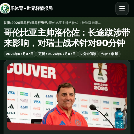
乐体育 - 世界杯情报局
首页
›
2026世界杯
›
世界杯资讯
›
哥伦比亚主帅洛伦佐：长途跋涉带来影响，对瑞士战术针对90分钟
哥伦比亚主帅洛伦佐：长途跋涉带
来影响，对瑞士战术针对90分钟
2026年07月07日
更新：2026年07月07日
2 分钟阅读
作者：李 毅