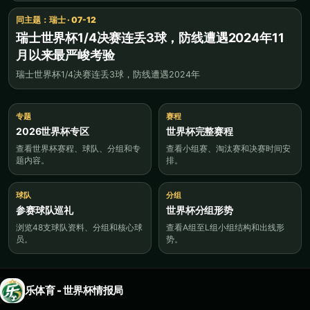
同主题：瑞士 · 07-12
瑞士世界杯1/4决赛连丢3球，防线遭遇2024年11
月以来最严峻考验
瑞士世界杯1/4决赛连丢3球，防线遭遇2024年
专题
赛程
2026世界杯专区
世界杯完整赛程
查看世界杯赛程、球队、分组和专
查看小组赛、淘汰赛和决赛时间安
题内容。
排。
球队
分组
参赛球队巡礼
世界杯分组形势
浏览48支球队资料、分组和核心球
查看A组至L组小组结构和出线形
员。
势。
乐体育 - 世界杯情报局