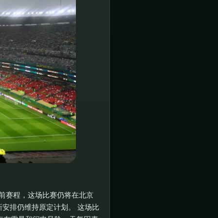
目前赛程，这场比赛仍将在北京
新安排仍维持原定计划。 这场比