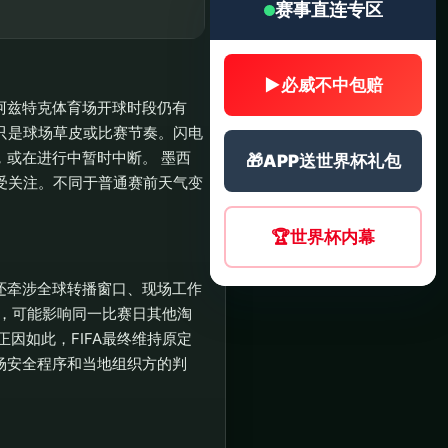
赛事直连专区
▶
必威不中包赔
阿兹特克体育场开球时段仍有
不只是球场草皮或比赛节奏。闪电
或在进行中暂时中断。 墨西
🎁
APP送世界杯礼包
受关注。不同于普通赛前天气变
🏆
世界杯内幕
还牵涉全球转播窗口、现场工作
前，可能影响同一比赛日其他淘
因如此，FIFA最终维持原定
场安全程序和当地组织方的判