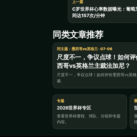
上一篇
C罗世界杯心率数据曝光：葡萄
间达157次/分钟
同类文章推荐
同主题：墨西哥vs英格兰 · 07-06
尺度不一，争议点球！如何评
西哥vs英格兰主裁法加尼？
尺度不一，争议点球！如何评价墨西哥vs英
裁
专题
2026世界杯专区
查看世界杯赛程、球队、分组和专题
内容。