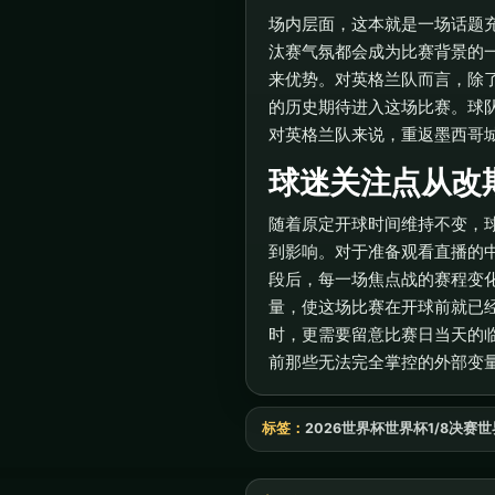
场内层面，这本就是一场话题充
汰赛气氛都会成为比赛背景的一
来优势。对英格兰队而言，除
的历史期待进入这场比赛。球队
对英格兰队来说，重返墨西哥
球迷关注点从改
随着原定开球时间维持不变，
到影响。对于准备观看直播的中
段后，每一场焦点战的赛程变
量，使这场比赛在开球前就已
时，更需要留意比赛日当天的
前那些无法完全掌控的外部变
标签：
2026世界杯
世界杯1/8决赛
世