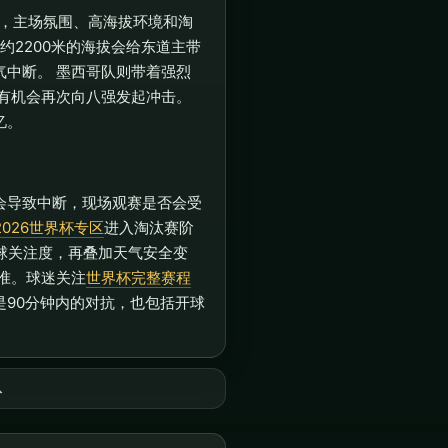
战，主场氛围、高海拔环境和淘
约2200米的海拔会给东道主带
中断。 墨西哥队则带着强烈
们有机会再次向八强发起冲击。
忆。
会导致中断，现场观赛是否会受
2026世界杯专区
进入淘汰赛阶
球关注度，再叠加天气安全变
准。球迷关注
世界杯完整赛程
90分钟内的对抗，也包括开球
队