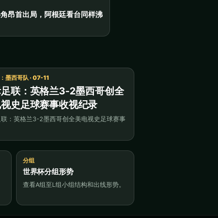
得角昂首出局，阿根廷看台同样沸
墨西哥队 · 07-11
足联：英格兰3-2墨西哥创全
电视史足球赛事收视纪录
联：英格兰3-2墨西哥创全美电视史足球赛事
分组
世界杯分组形势
查看A组至L组小组结构和出线形势。