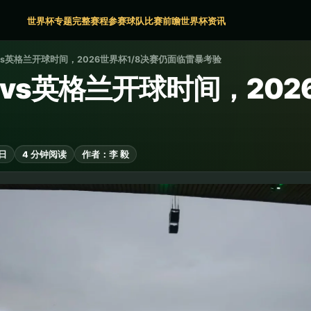
世界杯专题
完整赛程
参赛球队
比赛前瞻
世界杯资讯
哥vs英格兰开球时间，2026世界杯1/8决赛仍面临雷暴考验
哥vs英格兰开球时间，202
日
4 分钟阅读
作者：李 毅