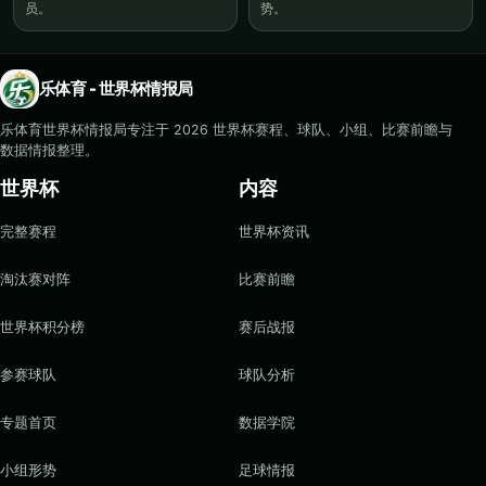
员。
势。
乐体育 - 世界杯情报局
乐体育世界杯情报局专注于 2026 世界杯赛程、球队、小组、比赛前瞻与
数据情报整理。
世界杯
内容
完整赛程
世界杯资讯
淘汰赛对阵
比赛前瞻
世界杯积分榜
赛后战报
参赛球队
球队分析
专题首页
数据学院
小组形势
足球情报