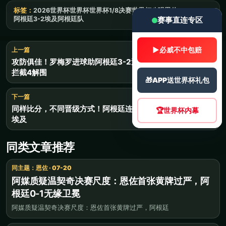
标签：
2026世界杯
世界杯
世界杯1/8决赛
世界杯八强
恩佐
赛事直连专区
阿根廷3-2埃及
阿根廷队
▶
必威不中包赔
上一篇
攻防俱佳！罗梅罗进球助阿根廷3-2逆转埃及，全场3抢断2
拦截4解围
🎁
APP送世界杯礼包
下一篇
同样比分，不同晋级方式！阿根廷连续两轮3-2淘汰佛得角和
🏆
世界杯内幕
埃及
同类文章推荐
同主题：恩佐 · 07-20
阿媒质疑温契奇决赛尺度：恩佐首张黄牌过严，阿
根廷0-1无缘卫冕
阿媒质疑温契奇决赛尺度：恩佐首张黄牌过严，阿根廷