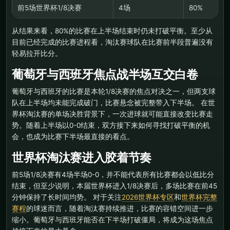
前5场世界杯1/8决赛
4场
80%
从结果来看，80%的比赛在上半场结束时仍未打破平衡。至少从
目前已经完成的比赛进程看，淘汰赛球队在比赛前半段普遍没有
轻易拉开比分。
葡萄牙与西班牙焦点战半场互交白卷
葡萄牙与西班牙的比赛是本轮1/8决赛的焦点对决之一，但两支球
队在上半场均未能完成破门，比赛悬念被完整带入下半场。 在世
界杯淘汰赛的单场决胜背景下，一次进球就可能直接改变比赛走
势。随着上半场以0-0结束，双方接下来如何寻找打破平衡的机
会，也成为比赛下半场最直接的看点。
世界杯淘汰赛进入胶着节奏
前5场1/8决赛有4场半场0-0，并不能代表所有比赛都会以低比分
结束，但至少说明，本届世界杯进入1/8决赛后，多场比赛在前45
分钟保持了长时间均势。 对于关注
2026世界杯专区
和
世界杯完整
赛程
的球迷而言，随着淘汰赛持续推进，比赛的容错空间进一步
缩小。葡萄牙与西班牙能否在下半场打破僵局，将成为这场焦点