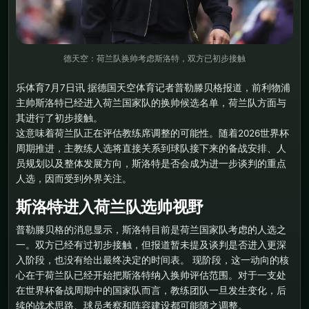
德天空：荷兰队换帅考虑斯洛特，双方已初步接触
乐体育7月7日讯 据德国天空体育记者普勒滕贝格报道，前利物浦
主帅斯洛特已经进入荷兰国家队的换帅候选名单，荷兰队方面与
其进行了初步接触。
这意味着荷兰队正在评估教练席调整的可能性。随着2026世界杯
周期推进，主教练人选将直接关系到球队接下来的备战安排、人
员规划以及整体发展方向，斯洛特是否会成为进一步谈判的重点
人选，因而受到外界关注。
斯洛特进入荷兰队选帅视野
普勒滕贝格的消息显示，斯洛特目前是荷兰国家队考虑的人选之
一。双方已经有过初步接触，但报道暂未提及谈判是否进入更深
入阶段，也没有给出最终决定的时间表。 现阶段，这一动向的核
心在于荷兰队已经开始把斯洛特纳入换帅评估范围。对于一支处
在世界杯备战周期中的国家队而言，教练团队一旦发生变化，后
续的战术思路、球员考察和阵容建设都可能随之调整。