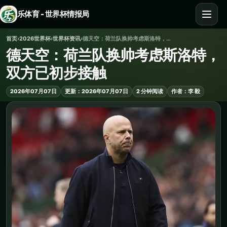
乐体育 - 世界杯情报局
首页
›
2026世界杯
›
世界杯资讯
›
德天空：荷兰队换帅考虑斯洛特，双方已初步接触
德天空：荷兰队换帅考虑斯洛特，
双方已初步接触
2026年07月07日
更新：2026年07月07日
2 分钟阅读
作者：李 毅