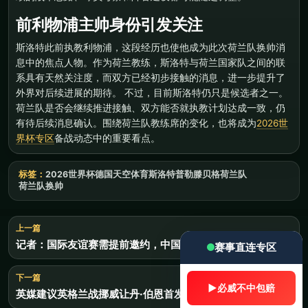
前利物浦主帅身份引发关注
斯洛特此前执教利物浦，这段经历也使他成为此次荷兰队换帅消
息中的焦点人物。作为荷兰教练，斯洛特与荷兰国家队之间的联
系具有天然关注度，而双方已经初步接触的消息，进一步提升了
外界对后续进展的期待。 不过，目前斯洛特仍只是候选者之一。
荷兰队是否会继续推进接触、双方能否就执教计划达成一致，仍
有待后续消息确认。围绕荷兰队教练席的变化，也将成为
2026世
界杯专区
备战动态中的重要看点。
标签：
2026世界杯
德国天空体育
斯洛特
普勒滕贝格
荷兰队
荷兰队换帅
上一篇
记者：国际友谊赛需提前邀约，中国队未婉拒与佛得角热身
赛事直连专区
下一篇
▶
必威不中包赔
英媒建议英格兰战挪威让丹·伯恩首发：防守哈兰德纪录抢眼