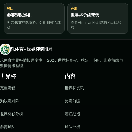
球队
分组
参赛球队巡礼
世界杯分组形势
浏览48支球队资料、分组和核心球
查看A组至L组小组结构和出线形
员。
势。
乐体育 - 世界杯情报局
乐体育世界杯情报局专注于 2026 世界杯赛程、球队、小组、比赛前瞻与
数据情报整理。
世界杯
内容
完整赛程
世界杯资讯
淘汰赛对阵
比赛前瞻
世界杯积分榜
赛后战报
参赛球队
球队分析