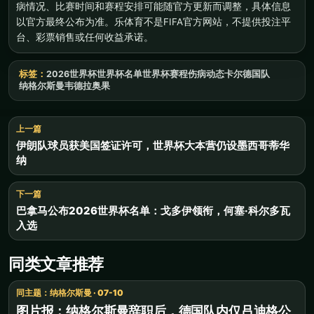
病情况、比赛时间和赛程安排可能随官方更新而调整，具体信息
以官方最终公布为准。乐体育不是FIFA官方网站，不提供投注平
台、彩票销售或任何收益承诺。
标签：
2026世界杯
世界杯名单
世界杯赛程
伤病动态
卡尔
德国队
纳格尔斯曼
韦德拉奥果
上一篇
伊朗队球员获美国签证许可，世界杯大本营仍设墨西哥蒂华
纳
下一篇
巴拿马公布2026世界杯名单：戈多伊领衔，何塞·科尔多瓦
入选
同类文章推荐
同主题：纳格尔斯曼 · 07-10
图片报：纳格尔斯曼辞职后，德国队内仅吕迪格公