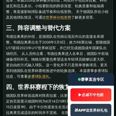
冠军，本届2026世界杯被分在E组，同组对手包括库拉索、科特
迪瓦和厄瓜多尔。小组赛阶段的阵容深度、轮换质量和临场调
整，将直接影响球队备战节奏和出线形势。 关于德国队所在小组
及其他球队情况，可通过
世界杯分组形势
了解更多背景。
三、阵容调整与替代方案
韦德拉奥果的补招，是德国队在伤病出现后作出的直接名单调
整。韦德拉奥果出生于2006年5月9日，效力RB莱比锡，曾随德国
U17获得2023年U17世界杯冠军，并已经完成德国成年国家队出
场经历。 从人员特点看，韦德拉奥果进入名单后，德国队中前场
储备得到补充。纳格尔斯曼也希望这名年轻球员能够以更大胆、
更自由的方式融入球队。这一变化并不只是简单替换球员，更关
系到德国队在世界杯赛程推进中的轮换选择。 本届赛事参赛球队
信息，可查看
参赛球队巡礼
。
赛事直连专区
四、世界杯赛程下的恢复压力
▶
必威不中包赔
德国队世界杯首战将对阵库拉索，比赛安排在休斯敦进行，德国
足协页面显示德国时间为6月14日19时开球，对应北京时间为6月
15日凌晨1时。由于卡尔伤退发生在首战前不久，德国队留给韦德
🎁
APP送世界杯礼包
拉奥果完成适应的时间并不宽裕。 在世界杯名单已经进入实战准