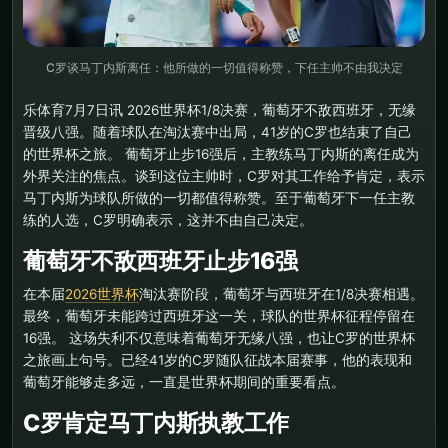
C罗谈马丁内斯离任：他所做的一切值得称赞，下任主帅不由我决定
乐体育7月7日讯 2026世界杯1/8决赛，葡萄牙不敌西班牙，无缘
晋级八强。随着球队在淘汰赛中出局，41岁的C罗也结束了自己
的世界杯之旅。 葡萄牙止步16强后，主教练马丁内斯的离任成为
外界关注的焦点。谈到这位主帅时，C罗对其工作给予肯定，表示
马丁内斯为球队所做的一切都值得称赞。至于葡萄牙下一任主教
练的人选，C罗明确表示，这并不由自己决定。
葡萄牙不敌西班牙止步16强
在本届
2026世界杯
淘汰赛阶段，葡萄牙与西班牙在1/8决赛相遇。
最终，葡萄牙未能跨过西班牙这一关，球队的世界杯征程停留在
16强。 这场失利不仅意味着葡萄牙无缘八强，也让C罗的世界杯
之旅画上句号。已经41岁的C罗随队征战本届赛事，他的表现和
葡萄牙能够走多远，一直是世界杯期间的重要看点。
C罗肯定马丁内斯执教工作