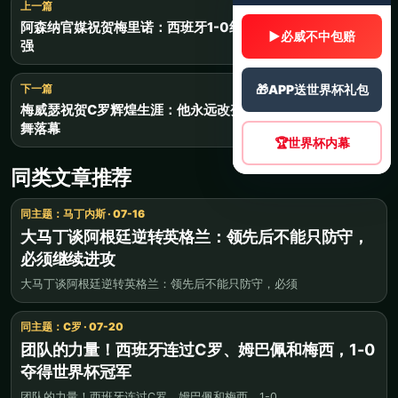
上一篇
阿森纳官媒祝贺梅里诺：西班牙1-0绝杀葡萄牙晋级世界杯8
▶
必威不中包赔
强
🎁
APP送世界杯礼包
下一篇
梅威瑟祝贺C罗辉煌生涯：他永远改变了足球，世界杯最后一
舞落幕
🏆
世界杯内幕
同类文章推荐
同主题：马丁内斯 · 07-16
大马丁谈阿根廷逆转英格兰：领先后不能只防守，
必须继续进攻
大马丁谈阿根廷逆转英格兰：领先后不能只防守，必须
同主题：C罗 · 07-20
团队的力量！西班牙连过C罗、姆巴佩和梅西，1-0
夺得世界杯冠军
团队的力量！西班牙连过C罗、姆巴佩和梅西，1-0