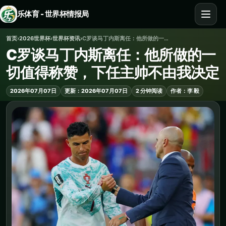
乐体育 - 世界杯情报局
首页
›
2026世界杯
›
世界杯资讯
›
C罗谈马丁内斯离任：他所做的一切值得称赞，下任主帅不由我决定
C罗谈马丁内斯离任：他所做的一
切值得称赞，下任主帅不由我决定
2026年07月07日
更新：2026年07月07日
2 分钟阅读
作者：李 毅