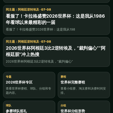
同主题：阿根廷逆转埃及 · 07-08
看服了！卡拉格盛赞2026世界杯：这是我从1986
年看球以来最精彩的一届
看服了！卡拉格盛赞2026世界杯：这是我从198
同主题：阿根廷逆转埃及 · 07-08
2026世界杯阿根廷3比2逆转埃及，“裁判偏心”“阿
根廷脏”冲上热搜
2026世界杯阿根廷3比2逆转埃及，“裁判偏心”
专题
赛程
2026世界杯专区
世界杯完整赛程
查看世界杯赛程、球队、分组和专
查看小组赛、淘汰赛和决赛时间安
题内容。
排。
球队
分组
参赛球队巡礼
世界杯分组形势