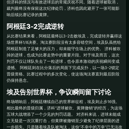
但济科的情况与有效进球后的常规庆祝不同。随着进球被取消，
裁判最终没有保留这次纪律处罚，济科也因此避开了一张可能影
响后续比赛记录的黄牌。
阿根廷3-2完成逆转
从比赛结果来看，阿根廷最终以3-2击败埃及，完成逆转并赢得这
场世界杯1/8决赛。淘汰赛阶段没有太多容错空间，埃及队虽然给
阿根廷制造了足够大的压力，却未能守住场上的优势。 济科被吹
掉的进球，也成为比赛走势中的重要片段。对于埃及而言，这次
判罚不仅让球队失去了一粒进球，也令原本激动的庆祝瞬间变成
遗憾。 阿根廷则在比分落后的局面下完成反扑，以一场3-2锁定
晋级资格。比赛过程中的多次变化，使这场淘汰赛直到最后阶段
仍保持悬念。
埃及告别世界杯，争议瞬间留下讨论
终场哨响后，阿根廷继续自己的世界杯征程，埃及则止步16强。
相比最终的晋级归属，济科“进球被吹、黄牌撤销”的经历，为这场
五球大战增添了一个少见的判罚话题。 对济科来说，进球未能成
立无疑是一次沉重打击，但黄牌被撤销至少避免了纪律层面的进
一步损失。只是随着埃及队被淘汰，这份“不幸中的万幸”已无法改