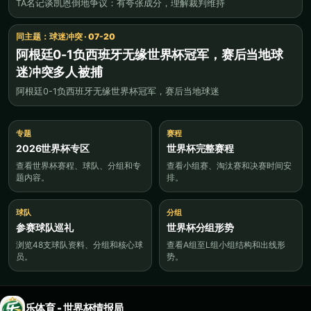
TA名记谈凯恩倒地争议：有夸张成分，理解裁判维持
同主题：球迷冲突 · 07-20
阿根廷0-1负西班牙无缘世界杯冠军，赛后当地球
迷冲突多人被捕
阿根廷0-1负西班牙无缘世界杯冠军，赛后当地球迷
专题
赛程
2026世界杯专区
世界杯完整赛程
查看世界杯赛程、球队、分组和专
查看小组赛、淘汰赛和决赛时间安
题内容。
排。
球队
分组
参赛球队巡礼
世界杯分组形势
浏览48支球队资料、分组和核心球
查看A组至L组小组结构和出线形
员。
势。
乐体育 - 世界杯情报局