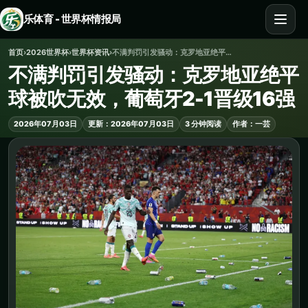
乐体育 - 世界杯情报局
首页
›
2026世界杯
›
世界杯资讯
›
不满判罚引发骚动：克罗地亚绝平球被吹无效，葡萄牙2-1晋级16强
不满判罚引发骚动：克罗地亚绝平
球被吹无效，葡萄牙2-1晋级16强
2026年07月03日
更新：2026年07月03日
3 分钟阅读
作者：一芸