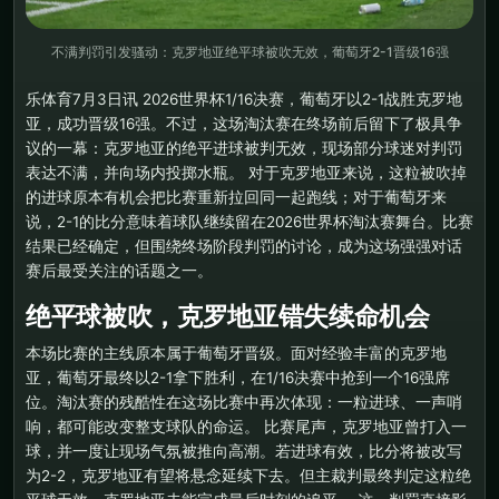
不满判罚引发骚动：克罗地亚绝平球被吹无效，葡萄牙2-1晋级16强
乐体育7月3日讯 2026世界杯1/16决赛，葡萄牙以2-1战胜克罗地
亚，成功晋级16强。不过，这场淘汰赛在终场前后留下了极具争
议的一幕：克罗地亚的绝平进球被判无效，现场部分球迷对判罚
表达不满，并向场内投掷水瓶。 对于克罗地亚来说，这粒被吹掉
的进球原本有机会把比赛重新拉回同一起跑线；对于葡萄牙来
说，2-1的比分意味着球队继续留在2026世界杯淘汰赛舞台。比赛
结果已经确定，但围绕终场阶段判罚的讨论，成为这场强强对话
赛后最受关注的话题之一。
绝平球被吹，克罗地亚错失续命机会
本场比赛的主线原本属于葡萄牙晋级。面对经验丰富的克罗地
亚，葡萄牙最终以2-1拿下胜利，在1/16决赛中抢到一个16强席
位。淘汰赛的残酷性在这场比赛中再次体现：一粒进球、一声哨
响，都可能改变整支球队的命运。 比赛尾声，克罗地亚曾打入一
球，并一度让现场气氛被推向高潮。若进球有效，比分将被改写
为2-2，克罗地亚有望将悬念延续下去。但主裁判最终判定这粒绝