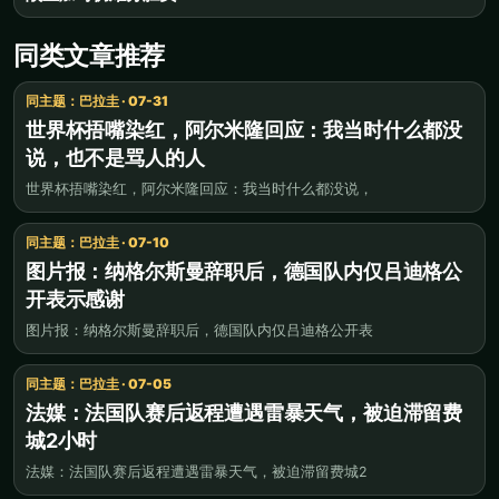
同类文章推荐
同主题：巴拉圭 · 07-31
世界杯捂嘴染红，阿尔米隆回应：我当时什么都没
说，也不是骂人的人
世界杯捂嘴染红，阿尔米隆回应：我当时什么都没说，
同主题：巴拉圭 · 07-10
图片报：纳格尔斯曼辞职后，德国队内仅吕迪格公
开表示感谢
图片报：纳格尔斯曼辞职后，德国队内仅吕迪格公开表
同主题：巴拉圭 · 07-05
法媒：法国队赛后返程遭遇雷暴天气，被迫滞留费
城2小时
法媒：法国队赛后返程遭遇雷暴天气，被迫滞留费城2