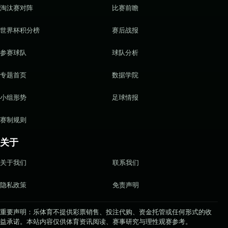
淘汰赛对阵
比赛前瞻
世界杯积分榜
赛后战报
参赛球队
球队分析
专题首页
数据学院
小组形势
足球情报
赛制规则
关于
关于我们
联系我们
隐私政策
免责声明
重要声明：乐体育不提供彩票销售、投注代购、资金托管或任何形式的收
益承诺。本站内容仅供体育资讯阅读、赛事研究与理性观赛参考。