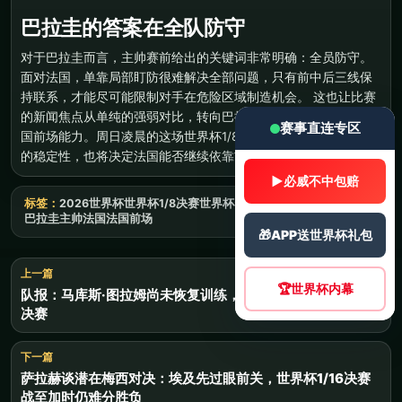
巴拉圭的答案在全队防守
对于巴拉圭而言，主帅赛前给出的关键词非常明确：全员防守。
面对法国，单靠局部盯防很难解决全部问题，只有前中后三线保
持联系，才能尽可能限制对手在危险区域制造机会。 这也让比赛
的新闻焦点从单纯的强弱对比，转向巴拉圭能否用整体性对抗法
赛事直连专区
国前场能力。周日凌晨的这场世界杯1/8决赛，将检验巴拉圭防线
的稳定性，也将决定法国能否继续依靠前场优势向下一轮推进。
▶
必威不中包赔
标签：
2026世界杯
世界杯1/8决赛
世界杯赛程
全员防守
巴拉圭
巴拉圭主帅
法国
法国前场
🎁
APP送世界杯礼包
上一篇
🏆
世界杯内幕
队报：马库斯·图拉姆尚未恢复训练，无缘法国vs巴拉圭1/8
决赛
下一篇
萨拉赫谈潜在梅西对决：埃及先过眼前关，世界杯1/16决赛
战至加时仍难分胜负