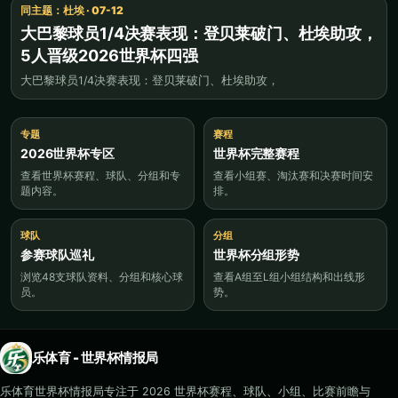
同主题：杜埃 · 07-12
大巴黎球员1/4决赛表现：登贝莱破门、杜埃助攻，
5人晋级2026世界杯四强
大巴黎球员1/4决赛表现：登贝莱破门、杜埃助攻，
专题
赛程
2026世界杯专区
世界杯完整赛程
查看世界杯赛程、球队、分组和专
查看小组赛、淘汰赛和决赛时间安
题内容。
排。
球队
分组
参赛球队巡礼
世界杯分组形势
浏览48支球队资料、分组和核心球
查看A组至L组小组结构和出线形
员。
势。
乐体育 - 世界杯情报局
乐体育世界杯情报局专注于 2026 世界杯赛程、球队、小组、比赛前瞻与