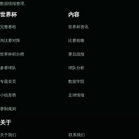
数据情报整理。
世界杯
内容
完整赛程
世界杯资讯
淘汰赛对阵
比赛前瞻
世界杯积分榜
赛后战报
参赛球队
球队分析
专题首页
数据学院
小组形势
足球情报
赛制规则
关于
关于我们
联系我们