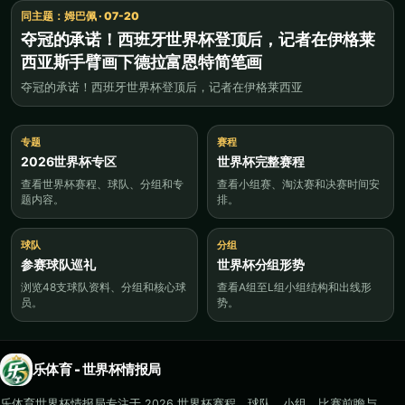
同主题：姆巴佩 · 07-20
夺冠的承诺！西班牙世界杯登顶后，记者在伊格莱
西亚斯手臂画下德拉富恩特简笔画
夺冠的承诺！西班牙世界杯登顶后，记者在伊格莱西亚
专题
赛程
2026世界杯专区
世界杯完整赛程
查看世界杯赛程、球队、分组和专
查看小组赛、淘汰赛和决赛时间安
题内容。
排。
球队
分组
参赛球队巡礼
世界杯分组形势
浏览48支球队资料、分组和核心球
查看A组至L组小组结构和出线形
员。
势。
乐体育 - 世界杯情报局
乐体育世界杯情报局专注于 2026 世界杯赛程、球队、小组、比赛前瞻与