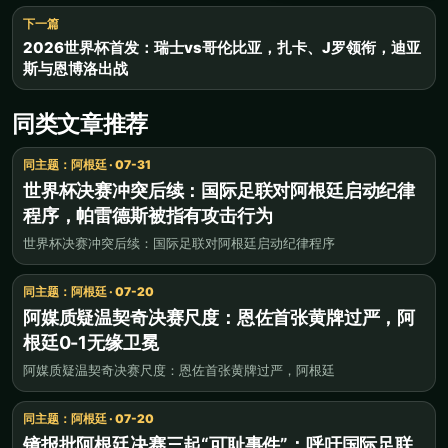
下一篇
2026世界杯首发：瑞士vs哥伦比亚，扎卡、J罗领衔，迪亚
斯与恩博洛出战
同类文章推荐
同主题：阿根廷 · 07-31
世界杯决赛冲突后续：国际足联对阿根廷启动纪律
程序，帕雷德斯被指有攻击行为
世界杯决赛冲突后续：国际足联对阿根廷启动纪律程序
同主题：阿根廷 · 07-20
阿媒质疑温契奇决赛尺度：恩佐首张黄牌过严，阿
根廷0-1无缘卫冕
阿媒质疑温契奇决赛尺度：恩佐首张黄牌过严，阿根廷
同主题：阿根廷 · 07-20
镜报批阿根廷决赛三起“可耻事件”：呼吁国际足联