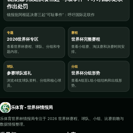
作出处罚
镜报批阿根廷决赛三起“可耻事件”：呼吁国际足联作
专题
赛程
2026世界杯专区
世界杯完整赛程
查看世界杯赛程、球队、分组和专
查看小组赛、淘汰赛和决赛时间安
题内容。
排。
球队
分组
参赛球队巡礼
世界杯分组形势
浏览48支球队资料、分组和核心球
查看A组至L组小组结构和出线形
员。
势。
乐体育 - 世界杯情报局
乐体育世界杯情报局专注于 2026 世界杯赛程、球队、小组、比赛前瞻与
数据情报整理。