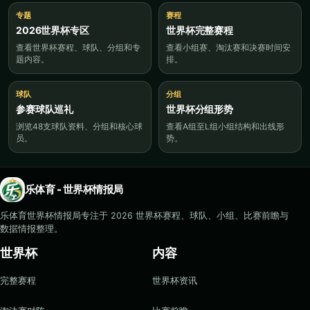
专题
赛程
2026世界杯专区
世界杯完整赛程
查看世界杯赛程、球队、分组和专
查看小组赛、淘汰赛和决赛时间安
题内容。
排。
球队
分组
参赛球队巡礼
世界杯分组形势
浏览48支球队资料、分组和核心球
查看A组至L组小组结构和出线形
员。
势。
乐体育 - 世界杯情报局
乐体育世界杯情报局专注于 2026 世界杯赛程、球队、小组、比赛前瞻与
数据情报整理。
世界杯
内容
完整赛程
世界杯资讯