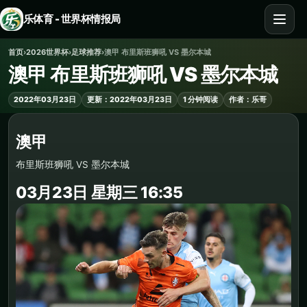
乐体育 - 世界杯情报局
首页
›
2026世界杯
›
足球推荐
›
澳甲 布里斯班狮吼 VS 墨尔本城
澳甲 布里斯班狮吼 VS 墨尔本城
2022年03月23日
更新：2022年03月23日
1 分钟阅读
作者：乐哥
澳甲
布里斯班狮吼 VS 墨尔本城
03月23日 星期三 16:35