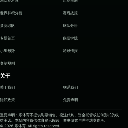
淘汰赛对阵
比赛前瞻
世界杯积分榜
赛后战报
参赛球队
球队分析
专题首页
数据学院
小组形势
足球情报
赛制规则
关于
关于我们
联系我们
隐私政策
免责声明
重要声明：乐体育不提供彩票销售、投注代购、资金托管或任何形式的收
益承诺。本站内容仅供体育资讯阅读、赛事研究与理性观赛参考。
© 2026 乐体育. All rights reserved.