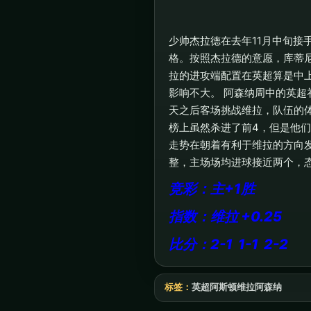
少帅杰拉德在去年11月中旬
格。按照杰拉德的意愿，库蒂
拉的进攻端配置在英超算是中
影响不大。 阿森纳周中的英超
天之后客场挑战维拉，队伍的
榜上虽然杀进了前4，但是他
走势在朝着有利于维拉的方向
整，主场场均进球接近两个，
竞彩：主+1胜
指数：维拉 +0.25
比分：2-1 1-1 2-2
标签：
英超
阿斯顿维拉
阿森纳