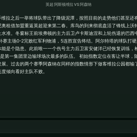
英超 阿斯顿维拉 VS 阿森纳
接手维拉之后一举将球队带出了降级泥潭，按照目前的走势他们甚至还
尼奥租借加盟重返英超迎来第二春。库鸟的到来彻底盘活了锋线上沃
上水准。冬窗标王前埃弗顿的主力后卫卢卡斯迪涅和上轮伤退的巴西
补赛主场0-2完败红军利物浦，5连胜宣告终结。阿尔特塔的球队打
体能是个隐患。此前唯一一个伤号主力后卫富安健洋已经恢复训练，
们是第一集团里边输球场次最多的队伍。 初始指数定位在客让半球，
发展。过去的两个赛季阿森纳在同样的指数情形下做客维拉公园都输
态度倾向看好主队不败。