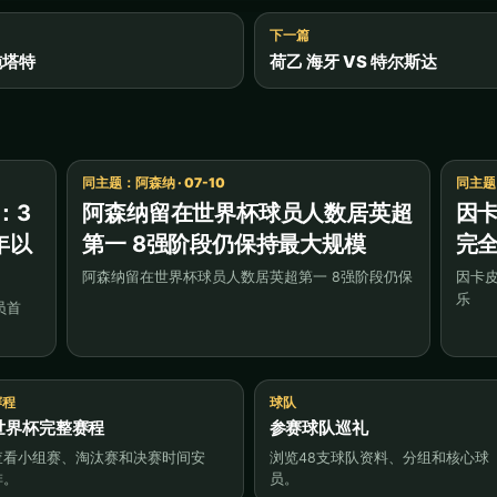
下一篇
姆施塔特
荷乙 海牙 VS 特尔斯达
同主题：阿森纳 · 07-10
同主题：
：3
阿森纳留在世界杯球员人数居英超
因
年以
第一 8强阶段仍保持最大规模
完
阿森纳留在世界杯球员人数居英超第一 8强阶段仍保
因卡
乐
员首
赛程
球队
世界杯完整赛程
参赛球队巡礼
查看小组赛、淘汰赛和决赛时间安
浏览48支球队资料、分组和核心球
排。
员。