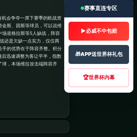
赛事直连专区
有机会争夺一席下赛季的欧战资
特金斯、因斯等球员，可以说维
▶
必威不中包赔
中场道格拉斯等5人缺战，阵容
硬战还是欠缺一点实力，仅仅两
枪手的优势在于阵容齐整。积分
🎁
APP送世界杯礼包
随后迅速调整为客让平半，指数
了球，本场维拉攻击端阵容齐
🏆
世界杯内幕