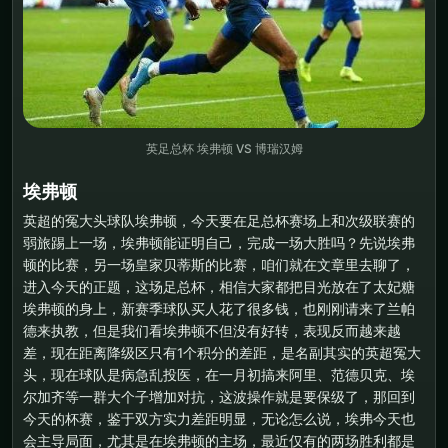
英足总杯 埃弗顿 VS 博瑞汉姆
埃弗顿
英超的冤大头球队埃弗顿，今天要在足总杯赛场上和次级联赛的
弱旅踢上一场，埃弗顿能证明自己，完成一场大胜吗？先说埃弗
顿的比赛，另一场皇家贝蒂斯的比赛，咱们就在文章里去聊了，
进入今天的正题，这场足总杯，相信大家都把目光放在了太妃糖
埃弗顿的身上，新赛季球队买人花了很多钱，也刚刚请来了兰帕
德来执教，但是我们看埃弗顿不但没有好转，表现反而越来越
差，现在距离降级区只有1个积分的差距，是名副其实的英超冤大
头，现在球队是病急乱投医，在一月初搞来阿里、范德贝克、埃
尔加齐等一群大个子增加对抗，这波操作就是要保级了，那回到
今天的杯赛，鉴于双方实力差距明显，无论怎么说，埃弗今天也
会主导局面，尤其是在埃弗顿的主场，最近仅有的两场胜利都是