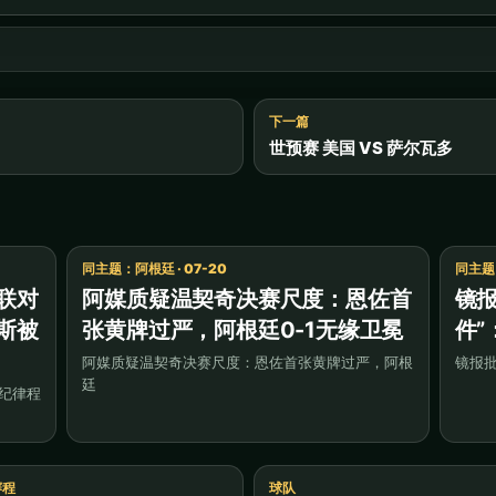
下一篇
世预赛 美国 VS 萨尔瓦多
同主题：阿根廷 · 07-20
同主题：
联对
阿媒质疑温契奇决赛尺度：恩佐首
镜
斯被
张黄牌过严，阿根廷0-1无缘卫冕
件
阿媒质疑温契奇决赛尺度：恩佐首张黄牌过严，阿根
镜报批
廷
纪律程
赛程
球队