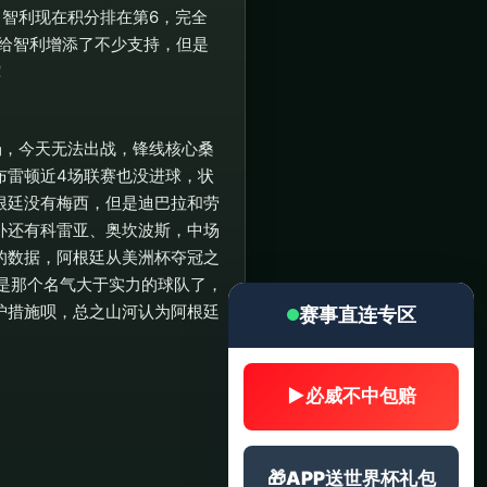
智利现在积分排在第6，完全
给智利增添了不少支持，但是
！
场，今天无法出战，锋线核心桑
布雷顿近4场联赛也没进球，状
根廷没有梅西，但是迪巴拉和劳
补还有科雷亚、奥坎波斯，中场
的数据，阿根廷从美洲杯夺冠之
不是那个名气大于实力的球队了，
护措施呗，总之山河认为阿根廷
赛事直连专区
▶
必威不中包赔
🎁
APP送世界杯礼包