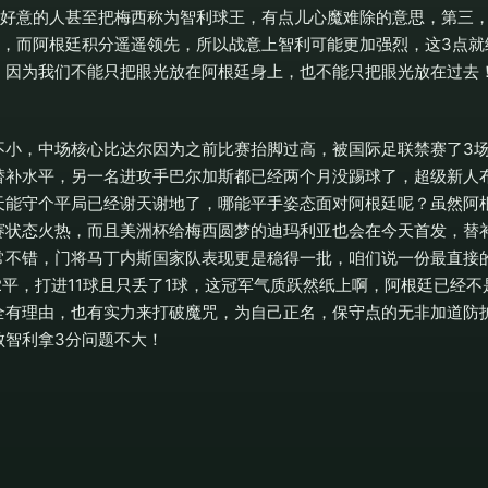
怀好意的人甚至把梅西称为智利球王，有点儿心魔难除的意思，第三，
票，而阿根廷积分遥遥领先，所以战意上智利可能更加强烈，这3点就
，因为我们不能只把眼光放在阿根廷身上，也不能只把眼光放在过去
不小，中场核心比达尔因为之前比赛抬脚过高，被国际足联禁赛了3
替补水平，另一名进攻手巴尔加斯都已经两个月没踢球了，超级新人
天能守个平局已经谢天谢地了，哪能平手姿态面对阿根廷呢？虽然阿
赛状态火热，而且美洲杯给梅西圆梦的迪玛利亚也会在今天首发，替
常不错，门将马丁内斯国家队表现更是稳得一批，咱们说一份最直接
2平，打进11球且只丢了1球，这冠军气质跃然纸上啊，阿根廷已经
全有理由，也有实力来打破魔咒，为自己正名，保守点的无非加道防
败智利拿3分问题不大！