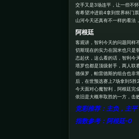
交手又是3场连平，让一些不
有希望冲进前4拿到世界杯门
山河今天还真有不一样的看法
阿根廷
客观讲，智利今天的问题同样
切斯现在的实力在国米也只是
态起伏，这么看的话，智利今
塔罗也都是顶级射手，两人联
德保罗，帕雷德斯的组合也非
后，在世预选赛上7场拿到5胜
今天面对心魔智利，阿根廷完
依旧是大概率取胜的一方，击
竞彩推荐：主负，主平
指数参考：阿根廷-0