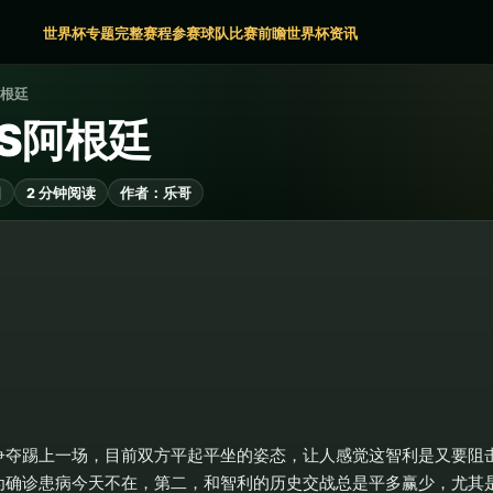
世界杯专题
完整赛程
参赛球队
比赛前瞻
世界杯资讯
阿根廷
S阿根廷
日
2 分钟阅读
作者：乐哥
争夺踢上一场，目前双方平起平坐的姿态，让人感觉这智利是又要阻
为确诊患病今天不在，第二，和智利的历史交战总是平多赢少，尤其