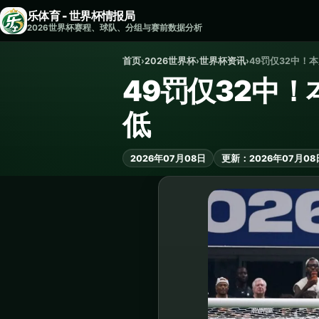
乐体育 - 世界杯情报局
2026世界杯赛程、球队、分组与赛前数据分析
首页
›
2026世界杯
›
世界杯资讯
›
49罚仅32中
49罚仅32中
低
2026年07月08日
更新：2026年07月08