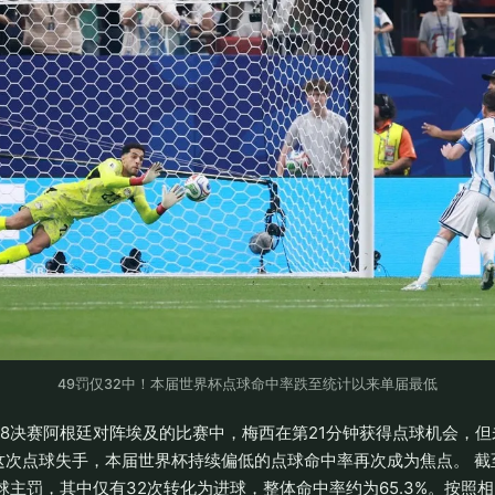
49罚仅32中！本届世界杯点球命中率跌至统计以来单届最低
杯1/8决赛阿根廷对阵埃及的比赛中，梅西在第21分钟获得点球机会
这次点球失手，本届世界杯持续偏低的点球命中率再次成为焦点。 截
球主罚，其中仅有32次转化为进球，整体命中率约为65.3%。按照