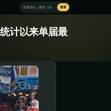
搜索
搜索
至统计以来单届最