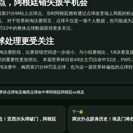
失点，阿根廷错失扳平机会
西第21分钟站上点球点。当时阿根廷拥有通过点球改变场上局面的机
机。 对于世界杯淘汰赛而言，点球不仅是一项个人数据，也可能成为
罚32中的整体点球数据获得更多关注。
球处理更受关注
淘汰赛阶段，比赛容错空间进一步缩小。与小组赛相比，1/8决赛直
的重要性更加突出。 本届世界杯目前49次主罚仅命中32次，约65
/8决赛中，梅西第21分钟罚丢点球，也为这一届世界杯偏低的点球
界杯点球
埃及
梅西
点球命中率
阿根廷
阿根廷vs埃及
下一篇
失点！亚西尔头球破门，阿根廷
两次扑点跻身历史！埃及门将