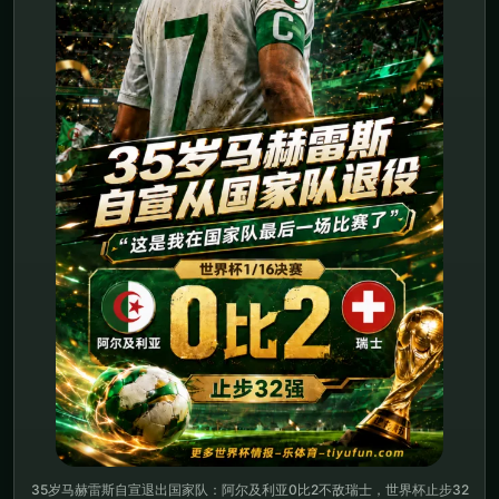
35岁马赫雷斯自宣退出国家队：阿尔及利亚0比2不敌瑞士，世界杯止步32