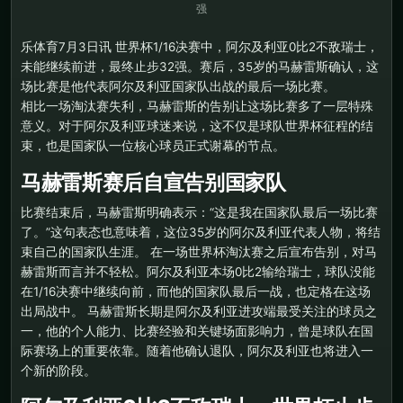
强
乐体育7月3日讯 世界杯1/16决赛中，阿尔及利亚0比2不敌瑞士，
未能继续前进，最终止步32强。赛后，35岁的马赫雷斯确认，这
场比赛是他代表阿尔及利亚国家队出战的最后一场比赛。
相比一场淘汰赛失利，马赫雷斯的告别让这场比赛多了一层特殊
意义。对于阿尔及利亚球迷来说，这不仅是球队世界杯征程的结
束，也是国家队一位核心球员正式谢幕的节点。
马赫雷斯赛后自宣告别国家队
比赛结束后，马赫雷斯明确表示：“这是我在国家队最后一场比赛
了。”这句表态也意味着，这位35岁的阿尔及利亚代表人物，将结
束自己的国家队生涯。 在一场世界杯淘汰赛之后宣布告别，对马
赫雷斯而言并不轻松。阿尔及利亚本场0比2输给瑞士，球队没能
在1/16决赛中继续向前，而他的国家队最后一战，也定格在这场
出局战中。 马赫雷斯长期是阿尔及利亚进攻端最受关注的球员之
一，他的个人能力、比赛经验和关键场面影响力，曾是球队在国
际赛场上的重要依靠。随着他确认退队，阿尔及利亚也将进入一
个新的阶段。