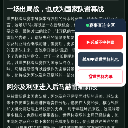
一场出局战，也成为国家队谢幕战
世界杯淘汰赛本身就带有强烈的分水岭意味。对于阿尔及利亚而
赛事直连专区
言，这场1/16决赛既是一次晋级机会，也是检验球队竞争力的重
要比赛。最终0比2的比分，让球队的世界杯征程停在32强。 马赫
雷斯的告别，让这场失利的情绪更加复杂。球迷原本关注的是阿
▶
必威不中包赔
尔及利亚能否继续前进，但赛后，更多目光转向了这位35岁老将
的国家队未来。当他亲口确认“最后一场比赛”后，这场比赛也被赋
予了告别战的意义。 对于一名长期承担球队核心角色的球员来
🎁
APP送世界杯礼包
说，以世界杯淘汰赛作为国家队终点，既有遗憾，也有象征意
味。马赫雷斯没有以晋级作为谢幕背景，但他在国家队留下的影
响，仍将成为阿尔及利亚足球的一部分。
🏆
世界杯内幕
阿尔及利亚进入后马赫雷斯阶段
马赫雷斯退出国家队后，阿尔及利亚需要面对新的调整。球队未
来不仅要重新梳理进攻端责任分配，也要在大赛经验、核心气质
和关键比赛处理上寻找新的支点。 对于年轻球员来说，这意味着
更多机会，也意味着更重责任。世界杯赛场的出局已经结束，但
围绕阿尔及利亚接下来如何完成更新换代，仍会是球迷关注的焦
点。 从世界杯1/16决赛出局，到马赫雷斯赛后宣布国家队谢幕，