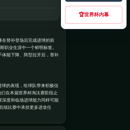
🏆
世界杯内幕
够在替补登场后完成进球的前
莫斯职业生涯中一个鲜明标签。
手体能下降、阵型拉开后，替补
场进球的表现，给球队带来积极信
他们在本届世界杯淘汰赛阶段止
席深度和临场进球能力同样可能
在后续比赛中承担更多进攻任