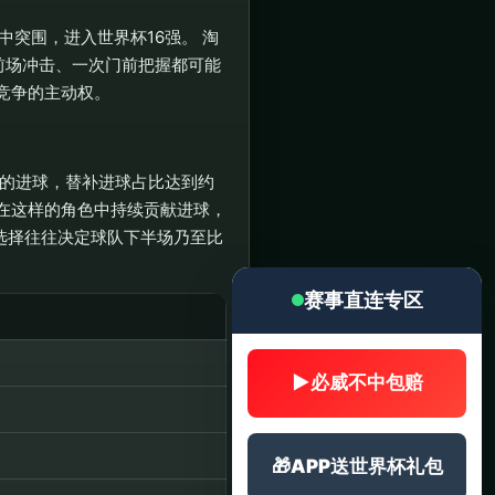
中突围，进入世界杯16强。 淘
前场冲击、一次门前把握都可能
竞争的主动权。
后的进球，替补进球占比达到约
够在这样的角色中持续贡献进球，
选择往往决定球队下半场乃至比
赛事直连专区
▶
必威不中包赔
🎁
APP送世界杯礼包