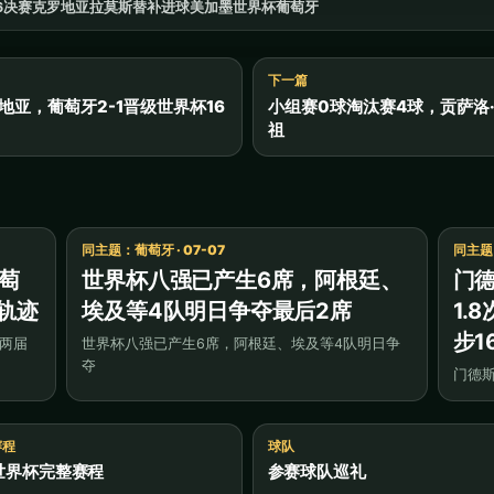
6决赛
克罗地亚
拉莫斯
替补进球
美加墨世界杯
葡萄牙
下一篇
亚，葡萄牙2-1晋级世界杯16
小组赛0球淘汰赛4球，贡萨洛
祖
同主题：葡萄牙 · 07-07
同主题：
萄
世界杯八强已产生6席，阿根廷、
门
轨迹
埃及等4队明日争夺最后2席
1.
步1
往两届
世界杯八强已产生6席，阿根廷、埃及等4队明日争
夺
门德斯
赛程
球队
世界杯完整赛程
参赛球队巡礼