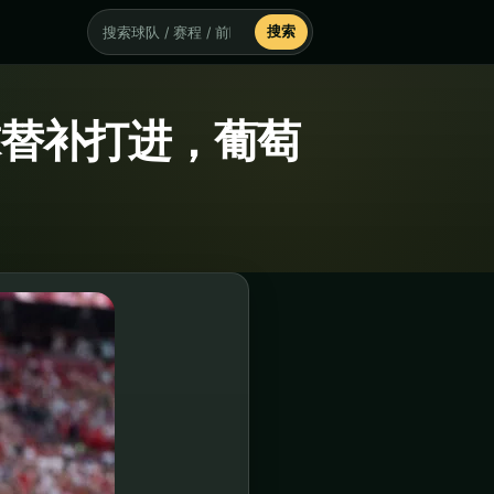
搜索
搜索
球替补打进，葡萄