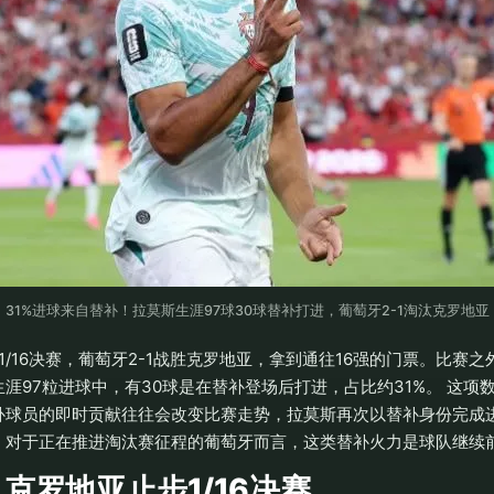
31%进球来自替补！拉莫斯生涯97球30球替补打进，葡萄牙2-1淘汰克罗地亚
1/16决赛，葡萄牙2-1战胜克罗地亚，拿到通往16强的门票。比赛
涯97粒进球中，有30球是在替补登场后打进，占比约31%。 这项
补球员的即时贡献往往会改变比赛走势，拉莫斯再次以替补身份完成
。对于正在推进淘汰赛征程的葡萄牙而言，这类替补火力是球队继续
，克罗地亚止步1/16决赛