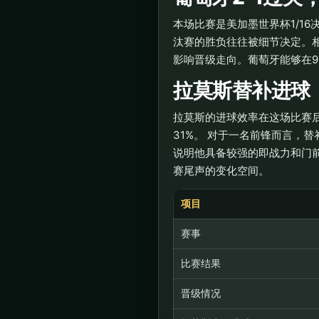
本场比赛是美加墨世界杯1/1
汰赛的胜负往往被细节决定。相
影响晋级走向。葡萄牙能够在
拉莫斯替补进球
拉莫斯的进球效率在这场比赛后
31%。 对于一名前锋而言，
说明他具备较强的即战力和门
赛尾声的变化空间。
项目
赛事
比赛结果
晋级情况