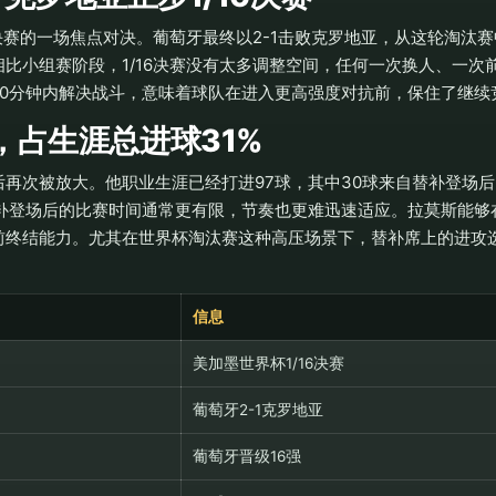
6决赛的一场焦点对决。葡萄牙最终以2-1击败克罗地亚，从这轮淘汰赛
比小组赛阶段，1/16决赛没有太多调整空间，任何一次换人、一次
90分钟内解决战斗，意味着球队在进入更高强度对抗前，保住了继续
，占生涯总进球31%
再次被放大。他职业生涯已经打进97球，其中30球来自替补登场
替补登场后的比赛时间通常更有限，节奏也更难迅速适应。拉莫斯能
前终结能力。尤其在世界杯淘汰赛这种高压场景下，替补席上的进攻
信息
美加墨世界杯1/16决赛
葡萄牙2-1克罗地亚
葡萄牙晋级16强