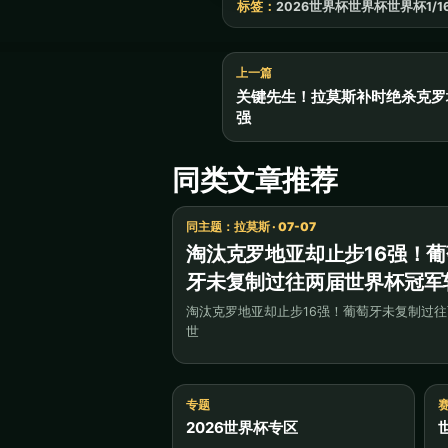
标签：
2026世界杯
世界杯
世界杯1/1
上一篇
关键先生！拉莫斯补时绝杀克罗地
强
同类文章推荐
同主题：拉莫斯 · 07-07
淘汰克罗地亚却止步16强！葡
牙未复制过往两届世界杯冠军
淘汰克罗地亚却止步16强！葡萄牙未复制过
世
专题
2026世界杯专区