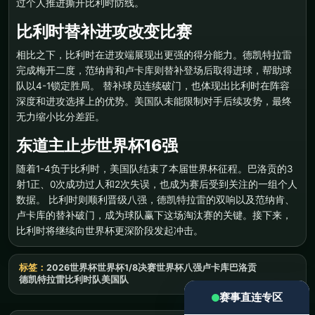
过个人推进撕开比利时防线。
比利时替补进攻改变比赛
相比之下，比利时在进攻端展现出更强的得分能力。德凯特拉雷
完成梅开二度，范纳肯和卢卡库则替补登场后取得进球，帮助球
队以4-1锁定胜局。 替补球员连续破门，也体现出比利时在阵容
深度和进攻选择上的优势。美国队未能限制对手后续攻势，最终
无力缩小比分差距。
东道主止步世界杯16强
随着1-4负于比利时，美国队结束了本届世界杯征程。巴洛贡的3
射1正、0次成功过人和2次失误，也成为赛后受到关注的一组个人
数据。 比利时则顺利晋级八强，德凯特拉雷的双响以及范纳肯、
卢卡库的替补破门，成为球队赢下这场淘汰赛的关键。接下来，
比利时将继续向世界杯更深阶段发起冲击。
标签：
2026世界杯
世界杯1/8决赛
世界杯八强
卢卡库
巴洛贡
德凯特拉雷
比利时队
美国队
赛事直连专区