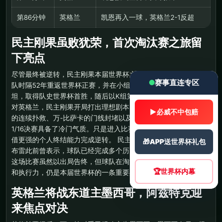
第86分钟
英格兰
凯恩再入一球，英格兰2-1反超
民主刚果虽败犹荣，首次淘汰赛之旅留
下亮点
尽管最终被逆转，民主刚果本届世界杯之旅仍具有历史意义。球
赛事直连专区
队时隔52年重返世界杯正赛，并在小组赛末轮3-1逆转乌兹别克斯
坦，取得队史世界杯首胜，随后以K组第三身份进入淘汰赛。 面
对英格兰，民主刚果开局打出理想剧本。西庞加的进球、姆帕西
▶
必威不中包赔
的连续扑救、万-比萨卡的门线封堵以及维萨的中柱，都让这场
1/16决赛具备了冷门气质。只是进入比赛最后阶段后，英格兰凭
借更强的个人终结能力完成逆转。 民主刚果主帅塞巴斯蒂安·德萨
🎁
APP送世界杯礼包
布雷此前曾表示，球队已经完成多个历史性突破。对阵英格兰的
这场比赛虽然以出局告终，但球队在淘汰赛阶段展现出的冲击力
🏆
世界杯内幕
和执行力，仍是本届世界杯的一条重要黑马线索。
英格兰将战东道主墨西哥，阿兹特克迎
来焦点对决