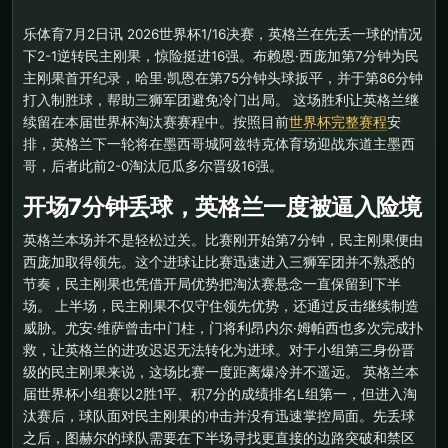
乐体育7月2日讯 2026世界杯1/16决赛，英格兰在先丢一球的情况
下2-1逆转民主刚果，惊险挺进16强。布赖恩·西庞加第7分钟为民
主刚果首开纪录，哈里·凯恩在第75分钟头球扳平，并于第86分钟
打入制胜球，帮助三狮军团避免冷门出局。 这场胜利让英格兰继
续留在本届世界杯淘汰赛赛程中。按照目前
世界杯完整赛程
安
排，英格兰下一轮将在墨西哥城阿兹特克体育场迎战东道主墨西
哥，后者此前2-0淘汰厄瓜多尔晋级16强。
开场7分钟丢球，英格兰一度被逼入险境
英格兰本场并不是轻松过关。比赛刚开始第7分钟，民主刚果便由
西庞加取得领先。这个进球让比赛迅速进入三狮军团并不熟悉的
节奏，民主刚果也凭借开局优势把淘汰赛悬念一直保留到下半
场。 上半场，民主刚果不仅守住领先优势，还通过反击继续制造
威胁。尤安·维萨曾击中门柱，门将利昂内尔·姆帕西也多次完成扑
救，让英格兰的进攻迟迟无法转化为进球。对于小组第三身份晋
级的民主刚果来说，这场比赛一度距离爆冷并不遥远。 英格兰本
届世界杯小组赛以2胜1平、积7分的成绩排名L组第一，但进入淘
汰赛后，球队面对民主刚果的冲击并没有迅速掌控局面。先丢球
之后，图赫尔的球队需要在下半场寻找更直接的边路突破和禁区