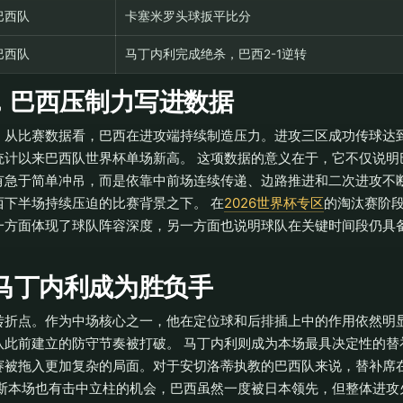
巴西队
卡塞米罗头球扳平比分
巴西队
马丁内利完成绝杀，巴西2-1逆转
次，巴西压制力写进数据
；从比赛数据看，巴西在进攻端持续制造压力。进攻三区成功传球达到
统计以来巴西队世界杯单场新高。 这项数据的意义在于，它不仅说明
有急于简单冲吊，而是依靠中前场连续传递、边路推进和二次进攻不
西下半场持续压迫的比赛背景之下。 在
2026世界杯专区
的淘汰赛阶
一方面体现了球队阵容深度，另一方面也说明球队在关键时间段仍具
马丁内利成为胜负手
转折点。作为中场核心之一，他在定位球和后排插上中的作用依然明显
队此前建立的防守节奏被打破。 马丁内利则成为本场最具决定性的替
赛被拖入更加复杂的局面。对于安切洛蒂执教的巴西队来说，替补席
修斯本场也有击中立柱的机会，巴西虽然一度被日本领先，但整体进攻