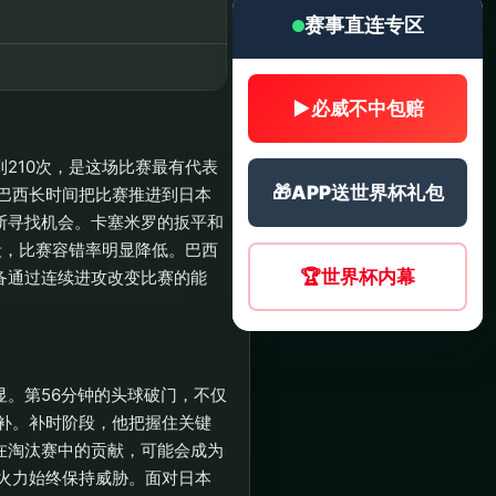
赛事直连专区
▶
必威不中包赔
210次，是这场比赛最有代表
🎁
APP送世界杯礼包
巴西长时间把比赛推进到日本
断寻找机会。卡塞米罗的扳平和
段，比赛容错率明显降低。巴西
🏆
世界杯内幕
备通过连续进攻改变比赛的能
。第56分钟的头球破门，不仅
补。补时阶段，他把握住关键
在淘汰赛中的贡献，可能会成为
火力始终保持威胁。面对日本