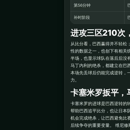
第56分钟
补时阶段
进攻三区210
从比分看，巴西赢得并不轻松
性的数据之一，也创下有相关
半场，也显示球队在落后后没
马丁内利的绝杀，都建立在巴
本场先丢球后仍能完成逆转，
力。
卡塞米罗扳平，
卡塞米罗的进球是巴西逆转的
帮助巴西追平比分，也让日本
机会完成绝杀，让巴西避免比
后续争夺的重要变量。 维尼