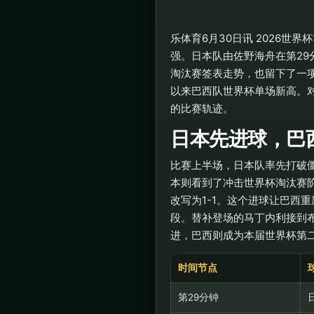
乐体育6月30日讯 2026世
强。日本队由佐野海舟在第29
淘汰赛签表走势，也留下了一
以来巴西队世界杯单场新高。
的比赛轨迹。
日本先进球，巴
比赛上半场，日本队率先打破僵
本则看到了冲击世界杯淘汰赛阶
改写为1-1。这个进球让巴西
段。替补登场的马丁内利接到布
进，巴西则成为本届世界杯第二
时间节点
第29分钟