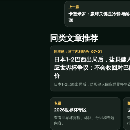
上一篇
卡塞米罗：赢球关键是冷静与耐心
强
同类文章推荐
同主题：马丁内利绝杀 · 07-01
日本1-2巴西出局后，盐贝健
应世界杯争议：不会收回对巴
价
日本1-2巴西出局后，盐贝健人回应世界杯争
专题
2026世界杯专区
查看世界杯赛程、球队、分组和专题
内容。