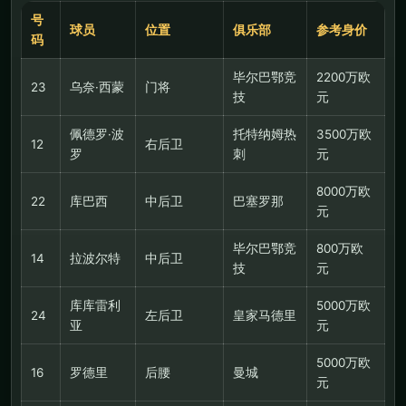
号
球员
位置
俱乐部
参考身价
码
毕尔巴鄂竞
2200万欧
23
乌奈·西蒙
门将
技
元
佩德罗·波
托特纳姆热
3500万欧
12
右后卫
罗
刺
元
8000万欧
22
库巴西
中后卫
巴塞罗那
元
毕尔巴鄂竞
800万欧
14
拉波尔特
中后卫
技
元
库库雷利
5000万欧
24
左后卫
皇家马德里
亚
元
5000万欧
16
罗德里
后腰
曼城
元