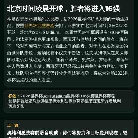
北京时间凌晨开球，胜者将进入16强
本场西班牙vs奥地利的比赛，是2026世界杯1/16决赛的一场焦点
战。按照
世界杯完整赛程
安排，比赛将在北京时间7月3日03:00
开球，场地为SoFi Stadium。 本届世界杯扩军后设有1/16决赛阶
段，淘汰赛路径也更加密集。西班牙与奥地利之间的胜者，将在
下一轮对阵葡萄牙与克罗地亚之间的胜者。对于志在走得更远的
西班牙队来说，这场比赛不仅关乎晋级，也关系到球队在淘汰赛
阶段能否延续稳定表现。 随着亚马尔、奥尔莫、罗德里、佩德里
等人悉数进入首发，西班牙队已经亮出较完整的主力框架。接下
来，球队能否把阵容优势转化为淘汰赛胜势，将成为这场2026世
界杯焦点战的最大看点。
标签：
2026世界杯
世界杯1/16决赛
世界杯赛程
SoFi Stadium
世界杯首发
亚马尔
佩德里
奥地利队
奥尔莫
罗德里
西班牙vs奥地利
西班牙队
上一篇
奥地利总统赛前语音助威：你们靠努力和目标走到现在，继