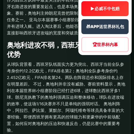
作为西班牙队阵中最受关注的年轻球员之一，亚马尔不仅是西班
牙右路进攻的重要发起点，也是本场奥地利防线重点盯防的对
▶
必威不中包赔
象。赛前，奥地利主帅朗尼克曾把限制亚马尔列为比赛中的关键
任务之一。 亚马尔本届赛事小组赛阶段已经逐步增加出场时间，
并有进球入账。进入淘汰赛后，他能否在边路制造持续威胁，将
🎁
APP送世界杯礼包
直接影响西班牙进攻端的宽度和突破质量。
奥地利进攻不弱，西班牙不能只看纸面
🏆
世界杯内幕
优势
从球队背景看，西班牙队纸面实力更为突出。西班牙当前全队参
考身价约12.2亿欧元，FIFA排名第2；奥地利全队参考身价约
2.452亿欧元，FIFA排名第24。两队在阵容总价和国际排名上存
在明显差距。 不过，奥地利并非没有威胁。赛前资料显示，奥地
利在本届世界杯小组赛阶段已经打进6球，进球数比西班牙多1
球。朗尼克执教下的奥地利强调压迫和整体移动，球队在进攻端
的效率，使这场1/16决赛并不只是单纯的强弱对话。 奥地利阵
中，阿拉巴、萨比策、莱默尔、阿瑙托维奇等球员具备丰富的大
赛经验。即便西班牙拥有更高的控球能力和更豪华的中前场配
置，如何应对奥地利的压迫和快速反击，仍是比赛中的重要考
验。