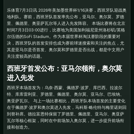
乐体育7月3日讯 2026年美加墨世界杯1/16决赛，西班牙队迎战奥
地利队。赛前，西班牙队首发率先公布，亚马尔、奥尔莫、罗德
里、佩德里、奥亚萨瓦尔等人进入先发阵容。 本场比赛将在北京
时间7月3日03:00进行，比赛地为美国加利福尼亚州洛杉矶/英格
尔伍德的SoFi Stadium。作为本届世界杯淘汰赛阶段的重要对
决，西班牙队的首发安排也成为赛前球迷搜索和关注的焦点，尤
其是亚马尔是否首发、奥尔莫和罗德里是否出战，都是中文用户
关注度较高的话题。
西班牙首发公布：亚马尔领衔，奥尔莫
进入先发
西班牙本场首发为：乌奈·西蒙、佩德罗·波罗、库巴西、拉波尔
特、库库雷利亚、罗德里、佩德里、奥尔莫、亚马尔、巴埃纳、
奥亚萨瓦尔。 与上一场比赛相比，西班牙队本场首发的主要变化
在于佩德罗·波罗和奥尔莫进入先发，马科斯·略伦特与梅里诺则回
到替补席。德拉富恩特保留了罗德里、佩德里、亚马尔、奥亚萨
瓦尔等核心框架，同时在中前场加入奥尔莫，进一步提升前场衔
接和创造力。