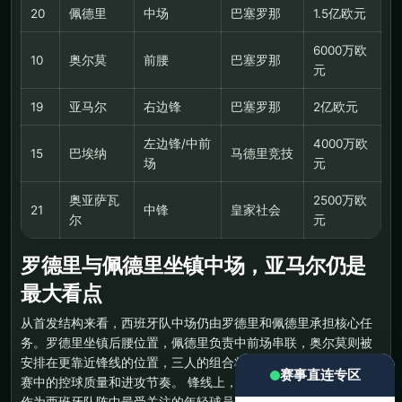
20
佩德里
中场
巴塞罗那
1.5亿欧元
6000万欧
10
奥尔莫
前腰
巴塞罗那
元
19
亚马尔
右边锋
巴塞罗那
2亿欧元
左边锋/中前
4000万欧
15
巴埃纳
马德里竞技
场
元
奥亚萨瓦
2500万欧
21
中锋
皇家社会
尔
元
罗德里与佩德里坐镇中场，亚马尔仍是
最大看点
从首发结构来看，西班牙队中场仍由罗德里和佩德里承担核心任
务。罗德里坐镇后腰位置，佩德里负责中前场串联，奥尔莫则被
安排在更靠近锋线的位置，三人的组合将直接影响西班牙在淘汰
赛事直连专区
赛中的控球质量和进攻节奏。 锋线上，18岁的亚马尔继续首发。