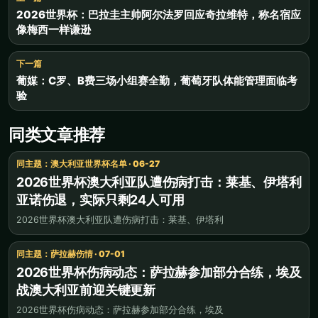
2026世界杯：巴拉圭主帅阿尔法罗回应奇拉维特，称名宿应
像梅西一样谦逊
下一篇
葡媒：C罗、B费三场小组赛全勤，葡萄牙队体能管理面临考
验
同类文章推荐
同主题：澳大利亚世界杯名单 · 06-27
2026世界杯澳大利亚队遭伤病打击：莱基、伊塔利
亚诺伤退，实际只剩24人可用
2026世界杯澳大利亚队遭伤病打击：莱基、伊塔利
同主题：萨拉赫伤情 · 07-01
2026世界杯伤病动态：萨拉赫参加部分合练，埃及
战澳大利亚前迎关键更新
2026世界杯伤病动态：萨拉赫参加部分合练，埃及