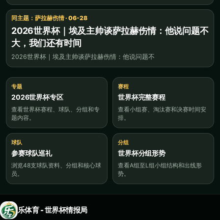
同主题：萨拉赫伤情 · 06-28
2026世界杯｜埃及主帅谈萨拉赫伤情：他说问题不
大，我们还有时间
2026世界杯｜埃及主帅谈萨拉赫伤情：他说问题不
专题
赛程
2026世界杯专区
世界杯完整赛程
查看世界杯赛程、球队、分组和专
查看小组赛、淘汰赛和决赛时间安
题内容。
排。
球队
分组
参赛球队巡礼
世界杯分组形势
浏览48支球队资料、分组和核心球
查看A组至L组小组结构和出线形
员。
势。
乐体育 - 世界杯情报局