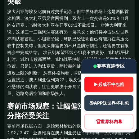
突破
澳大利亚与埃及此前有过交手记录，但世界杯赛场上这是两队首
次相遇。澳大利亚男足官网提到，双方上一次交锋是2010年11月
的友谊赛，当时澳大利亚在开罗0比3不敌埃及。 对澳大利亚来
说，这场三十二强淘汰赛还有另一层意义：他们将冲击队史世界
杯淘汰赛首胜。小组赛阶段，球队已经证明自己有能力在高压比
赛中控制失球，但淘汰赛需要的不只是防守韧性，还需要在有限
机会中完成终结。 埃及则希望延续小组赛不败走势。1比1战平比
利时、3比1击败新西兰、1比1战平伊朗，让球队在G组竞争中站稳
赛事直连专区
位置。只是进入淘汰赛后，萨拉赫的健康情况会影响外界对埃及
进攻上限的判断。 从整体格局看，两队在最新FIFA男足排名中的
位置接近，澳大利亚位列第27，埃及位列第29。这种实力差距并
▶
必威不中包赔
不悬殊的淘汰赛，往往更取决于开局阶段的失误控制、定位球质
量、边路身后空间和临场换人。
🎁
APP送世界杯礼包
赛前市场观察：让幅偏浅，平局与低比
分路径受关注
🏆
世界杯内幕
赛前市场数据方面，原始素材给出的欧赔即时均值约为3.26 /
2.92 / 2.47，亚盘维持在澳大利亚受让平手/半球，大小球盘口为