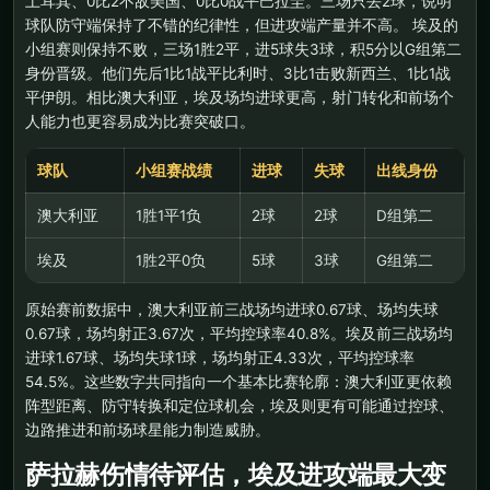
土耳其、0比2不敌美国、0比0战平巴拉圭。三场只丢2球，说明
球队防守端保持了不错的纪律性，但进攻端产量并不高。 埃及的
小组赛则保持不败，三场1胜2平，进5球失3球，积5分以G组第二
身份晋级。他们先后1比1战平比利时、3比1击败新西兰、1比1战
平伊朗。相比澳大利亚，埃及场均进球更高，射门转化和前场个
人能力也更容易成为比赛突破口。
球队
小组赛战绩
进球
失球
出线身份
澳大利亚
1胜1平1负
2球
2球
D组第二
埃及
1胜2平0负
5球
3球
G组第二
原始赛前数据中，澳大利亚前三战场均进球0.67球、场均失球
0.67球，场均射正3.67次，平均控球率40.8%。埃及前三战场均
进球1.67球、场均失球1球，场均射正4.33次，平均控球率
54.5%。这些数字共同指向一个基本比赛轮廓：澳大利亚更依赖
阵型距离、防守转换和定位球机会，埃及则更有可能通过控球、
边路推进和前场球星能力制造威胁。
萨拉赫伤情待评估，埃及进攻端最大变