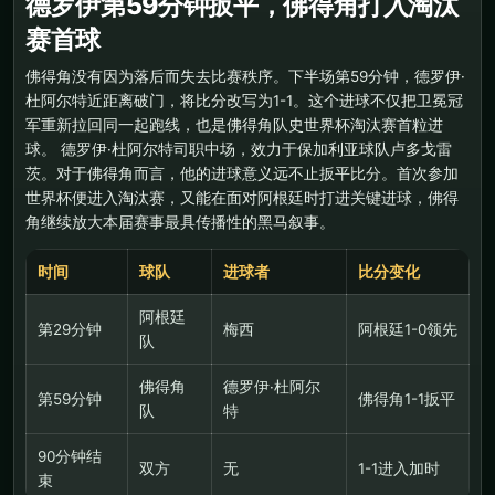
德罗伊第59分钟扳平，佛得角打入淘汰
赛首球
佛得角没有因为落后而失去比赛秩序。下半场第59分钟，德罗伊·
杜阿尔特近距离破门，将比分改写为1-1。这个进球不仅把卫冕冠
军重新拉回同一起跑线，也是佛得角队史世界杯淘汰赛首粒进
球。 德罗伊·杜阿尔特司职中场，效力于保加利亚球队卢多戈雷
茨。对于佛得角而言，他的进球意义远不止扳平比分。首次参加
世界杯便进入淘汰赛，又能在面对阿根廷时打进关键进球，佛得
角继续放大本届赛事最具传播性的黑马叙事。
时间
球队
进球者
比分变化
阿根廷
第29分钟
梅西
阿根廷1-0领先
队
佛得角
德罗伊·杜阿尔
第59分钟
佛得角1-1扳平
队
特
90分钟结
双方
无
1-1进入加时
束