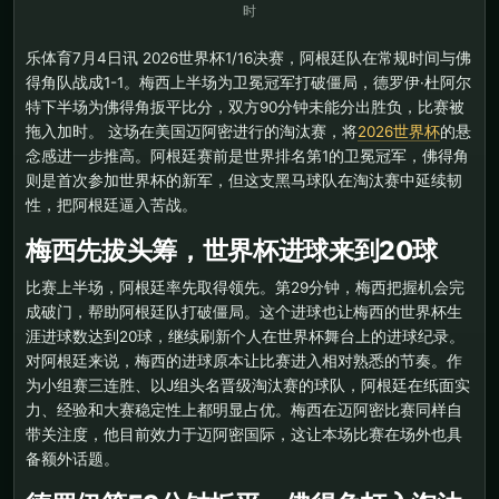
时
乐体育7月4日讯 2026世界杯1/16决赛，阿根廷队在常规时间与佛
得角队战成1-1。梅西上半场为卫冕冠军打破僵局，德罗伊·杜阿尔
特下半场为佛得角扳平比分，双方90分钟未能分出胜负，比赛被
拖入加时。 这场在美国迈阿密进行的淘汰赛，将
2026世界杯
的悬
念感进一步推高。阿根廷赛前是世界排名第1的卫冕冠军，佛得角
则是首次参加世界杯的新军，但这支黑马球队在淘汰赛中延续韧
性，把阿根廷逼入苦战。
梅西先拔头筹，世界杯进球来到20球
比赛上半场，阿根廷率先取得领先。第29分钟，梅西把握机会完
成破门，帮助阿根廷队打破僵局。这个进球也让梅西的世界杯生
涯进球数达到20球，继续刷新个人在世界杯舞台上的进球纪录。
对阿根廷来说，梅西的进球原本让比赛进入相对熟悉的节奏。作
为小组赛三连胜、以J组头名晋级淘汰赛的球队，阿根廷在纸面实
力、经验和大赛稳定性上都明显占优。梅西在迈阿密比赛同样自
带关注度，他目前效力于迈阿密国际，这让本场比赛在场外也具
备额外话题。