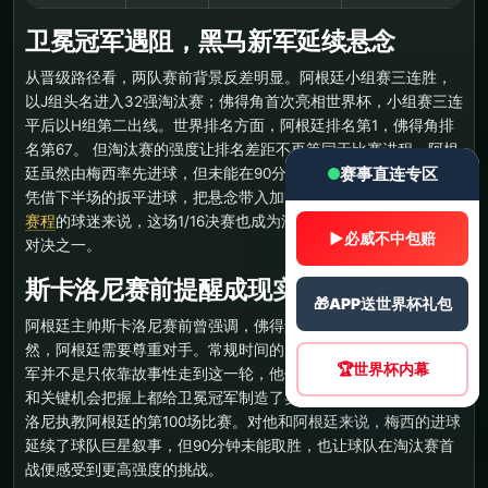
卫冕冠军遇阻，黑马新军延续悬念
从晋级路径看，两队赛前背景反差明显。阿根廷小组赛三连胜，
以J组头名进入32强淘汰赛；佛得角首次亮相世界杯，小组赛三连
平后以H组第二出线。世界排名方面，阿根廷排名第1，佛得角排
名第67。 但淘汰赛的强度让排名差距不再等同于比赛进程。阿根
赛事直连专区
廷虽然由梅西率先进球，但未能在90分钟内终结比赛；佛得角则
凭借下半场的扳平进球，把悬念带入加时。对于关注
世界杯完整
赛程
的球迷来说，这场1/16决赛也成为淘汰赛阶段最具戏剧性的
▶
必威不中包赔
对决之一。
斯卡洛尼赛前提醒成现实
🎁
APP送世界杯礼包
阿根廷主帅斯卡洛尼赛前曾强调，佛得角能够进入淘汰赛绝非偶
然，阿根廷需要尊重对手。常规时间的走势证明，这支世界杯新
🏆
世界杯内幕
军并不是只依靠故事性走到这一轮，他们在防守韧性、比赛耐心
和关键机会把握上都给卫冕冠军制造了实际压力。 本场也是斯卡
洛尼执教阿根廷的第100场比赛。对他和阿根廷来说，梅西的进球
延续了球队巨星叙事，但90分钟未能取胜，也让球队在淘汰赛首
战便感受到更高强度的挑战。