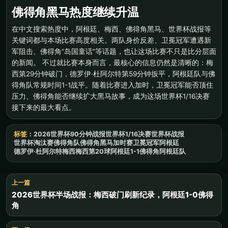
佛得角黑马热度继续升温
在中文搜索热度中，阿根廷、梅西、佛得角黑马、世界杯战报等
关键词都与本场比赛高度相关。两队身价反差、卫冕冠军遭遇新
军阻击、佛得角“岛国童话”等话题，也让这场比赛不只是比分层面
的新闻。 不过就比赛本身而言，最核心的信息仍然是清晰的：梅
西第29分钟破门，德罗伊·杜阿尔特第59分钟扳平，阿根廷队与佛
得角队常规时间1-1战平。随着比赛进入加时，卫冕冠军能否顶住
压力、佛得角能否继续扩大黑马故事，成为这场世界杯1/16决赛
接下来的最大看点。
标签：
2026世界杯
90分钟战报
世界杯1/16决赛
世界杯战报
世界杯淘汰赛
佛得角队
佛得角黑马
加时赛
卫冕冠军阿根廷
德罗伊·杜阿尔特
梅西
梅西第20球
阿根廷1-1佛得角
阿根廷队
上一篇
2026世界杯半场战报：梅西破门刷新纪录，阿根廷1-0佛得
角