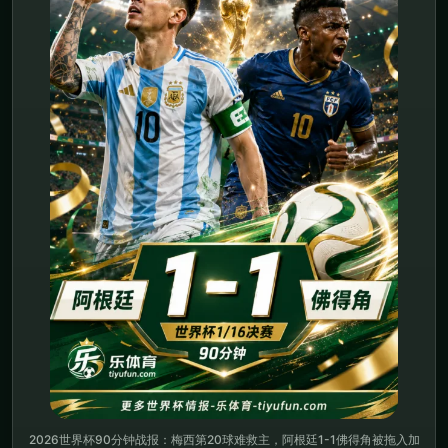
2026世界杯90分钟战报：梅西第20球难救主，阿根廷1-1佛得角被拖入加