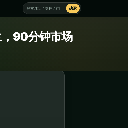
搜索
搜索
兰，90分钟市场