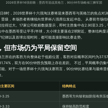
2026世界杯16强前瞻：墨西哥迎战英格兰，90分钟市场略倾三狮军团
月6日8时，2026世界杯十六强淘汰赛将迎来墨西哥与英格兰的焦点
晋级，本场胜者将继续向世界杯八强席位发起冲击。 从赛前市场结
得过大。17家公司欧赔数据显示，即时主胜集中在2.90至3.25，平
盘主流集中在墨西哥受让平手/半球，大小球主要落在2球附近。整体结构
守纪律以及首球出现时间，都可能直接影响比赛走势。
，但市场仍为平局保留空间
兰所在的客胜方向整体处于低赔位置，客胜对应概率区间约为37.57%
31.74%，双方在90分钟胜负预期上存在差距。 不过，平局概率仍集中在
可能。对于一场世界杯十六强淘汰赛而言，90分钟比赛结果与最终晋
险。
前主要区间
结构特点
0-3.25
墨西哥方向较初始阶段有所压
0-3.33
保持较高防范程度