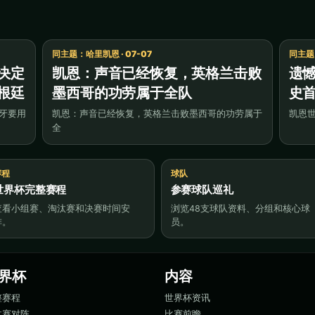
同主题：哈里凯恩 · 07-07
同主题：
决定
凯恩：声音已经恢复，英格兰击败
遗
根廷
墨西哥的功劳属于全队
史
牙要用
凯恩：声音已经恢复，英格兰击败墨西哥的功劳属于
凯恩世
全
赛程
球队
世界杯完整赛程
参赛球队巡礼
查看小组赛、淘汰赛和决赛时间安
浏览48支球队资料、分组和核心球
排。
员。
界杯
内容
整赛程
世界杯资讯
汰赛对阵
比赛前瞻