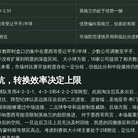
3-2.51
英格兰仍处于优势一侧
西哥受让平手/半球
优势偏向英格兰，但差距有限
附近
市场防范谨慎开局和低比分进
多数即时盘口仍集中在墨西哥受让平手/半球，少数公司调整至平手
没有扩展到明显的深盘区间。 大小球方面，16家公司提供了相关数
球。整体来看，市场对比赛开放程度存在一定分歧，但低比分和中段僵持
抗，转换效率决定上限
队常用4-2-3-1、4-3-3和4-2-2-2等阵型。此前淘汰厄瓜多
抗、阵型纪律以及边路压迫后的二次进攻。 进攻端，圣地亚哥·希门
斯则能够通过中场连接、二点球争夺和远射制造威胁。后场方面，埃德
影响墨西哥能否限制英格兰的肋部推进。 对于墨西哥而言，本场最重
身后的空间。一旦边后卫压上后无法及时回收，凯恩的回撤接应和贝
拥有蒙特斯等禁区高点。考虑到赛前大小球主要处于2球附近，定位球
有更高权重。