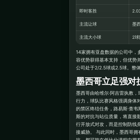
即时客胜
2.0
主流让球
墨
主流大小球
2球
14家拥有亚盘数据的公司中，
容优势获得基本支持，但优势并
公司处于2/2.5球或2.5
墨西哥立足强对
墨西哥由哈维尔·阿吉雷执教，球
行力，球队比赛风格强调身体对
的禁区终结任务，路易斯·查韦
斯的对抗与站位质量，将直接
行开放式对攻，而是控制防线
接威胁。 与此同时，墨西哥
抗，都可能在低比分进程中拥