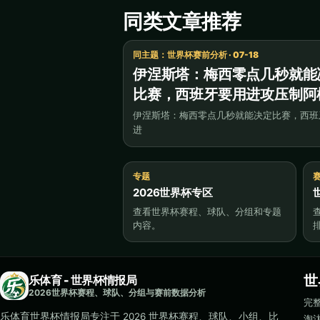
同类文章推荐
同主题：世界杯赛前分析 · 07-18
伊涅斯塔：梅西零点几秒就能
比赛，西班牙要用进攻压制阿
伊涅斯塔：梅西零点几秒就能决定比赛，西班
进
专题
2026世界杯专区
查看世界杯赛程、球队、分组和专题
内容。
世
乐体育 - 世界杯情报局
2026世界杯赛程、球队、分组与赛前数据分析
完
乐体育世界杯情报局专注于 2026 世界杯赛程、球队、小组、比
淘