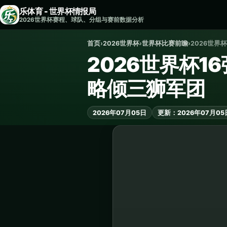
乐体育 - 世界杯情报局
2026世界杯赛程、球队、分组与赛前数据分析
首页
›
2026世界杯
›
世界杯比赛前瞻
›
2026世界
2026世界杯
略倾三狮军团
2026年07月05日
更新：2026年07月05