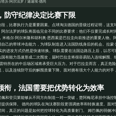
塔沃·阿尔法罗 / 迪迪埃·德尚
，防守纪律决定比赛下限
阶段，比赛执行力是重要因素。点球淘汰德国的晋级过程证明，这支
，阿尔法罗的球队将面临完全不同的比赛要求：他们不仅要完成长时
，米格尔·阿尔米隆和胡利奥·恩西索是巴拉圭向前推进的重要人物。
自己的带球冲击能力，为球队制造进入法国防线身后的机会。拉蒙·
现实的进攻方式仍然是快速转换。球队需要在法国边路压上后，以尽可
法国有能力迅速形成二次围攻，届时巴拉圭将很容易陷入连续解围、继
德雷特所在的中后场区域将承受巨大压力。对于巴拉圭而言，真正危
规，以及连续防守后的解围质量下降。面对拥有强大个人能力的对手
领衔，法国需要把优势转化为效率
巴佩和登贝莱能够从不同方向制造一对一突破，楚阿梅尼承担中场控
型提供保障。 德尚的球队在淘汰赛阶段更强调效率和转换速度。面对
时间，真正的问题是如何把控球转化为高质量射门。 姆巴佩的弱侧冲