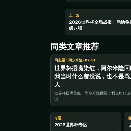
上一篇
2026世界杯全场战报：乌纳希
级八强
同类文章推荐
同主题：阿尔米隆 · 07-31
世界杯捂嘴染红，阿尔米隆回
我当时什么都没说，也不是骂
人
世界杯捂嘴染红，阿尔米隆回应：我当时什么
说，
专题
2026世界杯专区