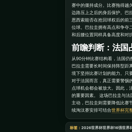
赛中的僵持成分。比赛拖得越
边路压上之后的身后保护。巴
恩西索能否在抢回球权后的前
位球。巴拉圭拥有高点和争夺
和后腰位置同样具备高度和对
前瞻判断：法国
从90分钟比赛结构看，法国
巴拉圭需要长时间保持阵型距
境下坚持比赛计划的能力。只
对于法国而言，真正需要警惕
点球机会都会被放大。因此，
的重要因素。 这场巴拉圭与
主动，巴拉圭则需要降低比赛节
续淘汰赛安排可结合
世界杯完
标签：
2026世界杯
世界杯16强
世界