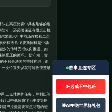
球队在高压比赛中具备足够的耐
间防守，还必须保证有限反击机
阿尔米隆承担中前场连接和二点
索萨和迭戈·戈麦斯同样是中场
能少的传球完成纵向推进。如
续受压的循环。 防守端，古
险的不只是法国的持续控球，而
赛事直连专区
，一次位置失误就可能改变整场
▶
必威不中包赔
制和二点球保护任务，萨利巴等
预计以中低位防守为主要策略
🎁
APP送世界杯礼包
刺是巴拉圭需要重点防范的进