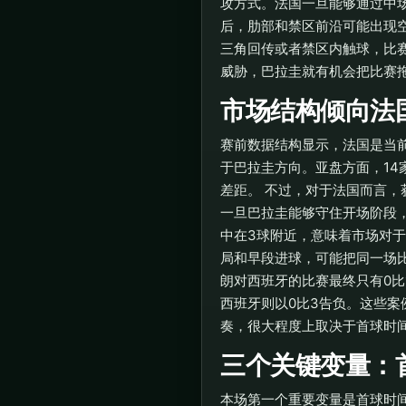
攻方式。法国一旦能够通过中
后，肋部和禁区前沿可能出现
三角回传或者禁区内触球，比
威胁，巴拉圭就有机会把比赛
市场结构倾向法
赛前数据结构显示，法国是当前更
于巴拉圭方向。亚盘方面，14
差距。 不过，对于法国而言
一旦巴拉圭能够守住开场阶段，
中在3球附近，意味着市场对
局和早段进球，可能把同一场比
朗对西班牙的比赛最终只有0比1
西班牙则以0比3告负。这些
奏，很大程度上取决于首球时
三个关键变量：
本场第一个重要变量是首球时