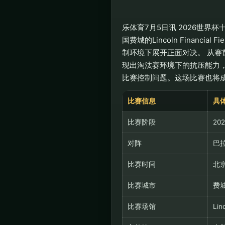
乐体育7月5日讯 2026世界
国费城的Lincoln Fina
制环境下展开正面对决。 从赛
现出淘汰赛环境下的抗压能力
比赛控制问题。这场比赛也将
比赛信息
具
比赛阶段
2
对阵
巴拉
比赛时间
北京
比赛城市
费
比赛场馆
Lin