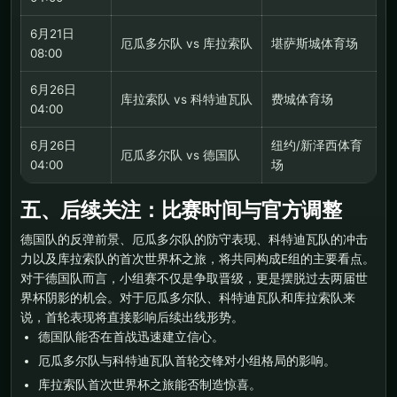
6月21日
厄瓜多尔队 vs 库拉索队
堪萨斯城体育场
08:00
6月26日
库拉索队 vs 科特迪瓦队
费城体育场
04:00
6月26日
纽约/新泽西体育
厄瓜多尔队 vs 德国队
04:00
场
五、后续关注：比赛时间与官方调整
德国队的反弹前景、厄瓜多尔队的防守表现、科特迪瓦队的冲击
力以及库拉索队的首次世界杯之旅，将共同构成E组的主要看点。
对于德国队而言，小组赛不仅是争取晋级，更是摆脱过去两届世
界杯阴影的机会。对于厄瓜多尔队、科特迪瓦队和库拉索队来
说，首轮表现将直接影响后续出线形势。
德国队能否在首战迅速建立信心。
厄瓜多尔队与科特迪瓦队首轮交锋对小组格局的影响。
库拉索队首次世界杯之旅能否制造惊喜。