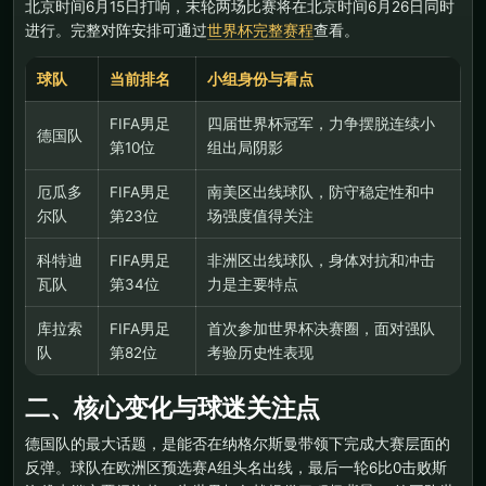
北京时间6月15日打响，末轮两场比赛将在北京时间6月26日同时
进行。完整对阵安排可通过
世界杯完整赛程
查看。
球队
当前排名
小组身份与看点
FIFA男足
四届世界杯冠军，力争摆脱连续小
德国队
第10位
组出局阴影
厄瓜多
FIFA男足
南美区出线球队，防守稳定性和中
尔队
第23位
场强度值得关注
科特迪
FIFA男足
非洲区出线球队，身体对抗和冲击
瓦队
第34位
力是主要特点
库拉索
FIFA男足
首次参加世界杯决赛圈，面对强队
队
第82位
考验历史性表现
二、核心变化与球迷关注点
德国队的最大话题，是能否在纳格尔斯曼带领下完成大赛层面的
反弹。球队在欧洲区预选赛A组头名出线，最后一轮6比0击败斯