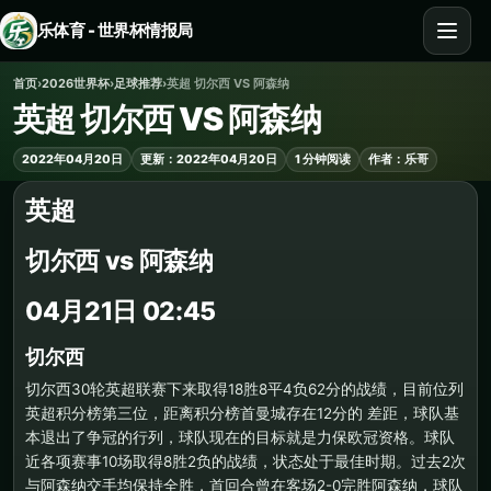
乐体育 - 世界杯情报局
首页
›
2026世界杯
›
足球推荐
›
英超 切尔西 VS 阿森纳
英超 切尔西 VS 阿森纳
2022年04月20日
更新：2022年04月20日
1 分钟阅读
作者：乐哥
英超
切尔西 vs 阿森纳
04月21日 02:45
切尔西
切尔西30轮英超联赛下来取得18胜8平4负62分的战绩，目前位列
英超积分榜第三位，距离积分榜首曼城存在12分的 差距，球队基
本退出了争冠的行列，球队现在的目标就是力保欧冠资格。球队
近各项赛事10场取得8胜2负的战绩，状态处于最佳时期。过去2次
与阿森纳交手均保持全胜，首回合曾在客场2-0完胜阿森纳，球队