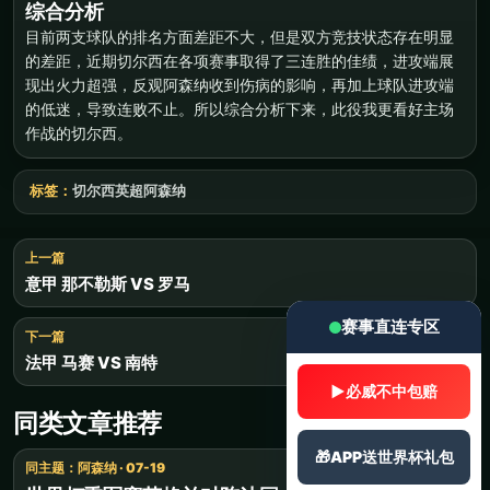
综合分析
目前两支球队的排名方面差距不大，但是双方竞技状态存在明显
的差距，近期切尔西在各项赛事取得了三连胜的佳绩，进攻端展
现出火力超强，反观阿森纳收到伤病的影响，再加上球队进攻端
的低迷，导致连败不止。所以综合分析下来，此役我更看好主场
作战的切尔西。
标签：
切尔西
英超
阿森纳
上一篇
意甲 那不勒斯 VS 罗马
赛事直连专区
下一篇
法甲 马赛 VS 南特
▶
必威不中包赔
同类文章推荐
🎁
APP送世界杯礼包
同主题：阿森纳 · 07-19